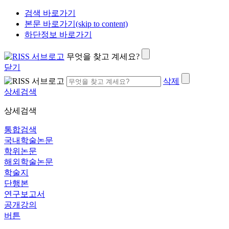
검색 바로가기
본문 바로가기(skip to content)
하단정보 바로가기
무엇을 찾고 계세요?
닫기
삭제
상세검색
상세검색
통합검색
국내학술논문
학위논문
해외학술논문
학술지
단행본
연구보고서
공개강의
버튼