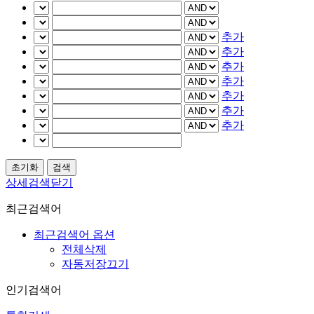
추가
추가
추가
추가
추가
추가
추가
상세검색닫기
최근검색어
최근검색어 옵션
전체삭제
자동저장끄기
인기검색어