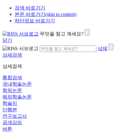
검색 바로가기
본문 바로가기(skip to content)
하단정보 바로가기
무엇을 찾고 계세요?
닫기
삭제
상세검색
상세검색
통합검색
국내학술논문
학위논문
해외학술논문
학술지
단행본
연구보고서
공개강의
버튼