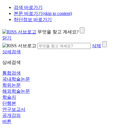
검색 바로가기
본문 바로가기(skip to content)
하단정보 바로가기
무엇을 찾고 계세요?
닫기
삭제
상세검색
상세검색
통합검색
국내학술논문
학위논문
해외학술논문
학술지
단행본
연구보고서
공개강의
버튼