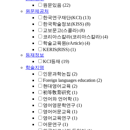
원문있음
(22)
원문제공처
한국연구재단(KCI)
(13)
한국학술정보(KISS)
(8)
교보문고(스콜라)
(8)
코리아스칼라(코리아스칼라)
(4)
학술교육원(eArticle)
(4)
KERIS(RISS)
(1)
등재정보
KCI등재
(19)
학술지명
인문과학논집
(2)
Foreign languages education
(2)
현대영어교육
(2)
初等敎育硏究
(1)
언어와 언어학
(1)
영어영문학연구
(1)
영어어문교육
(1)
영어교육연구
(1)
어문연구
(1)