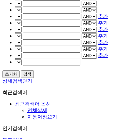
추가
추가
추가
추가
추가
추가
추가
상세검색닫기
최근검색어
최근검색어 옵션
전체삭제
자동저장끄기
인기검색어