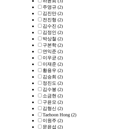
하윤희
(3)
주영규
(2)
김진만
(2)
전진형
(2)
김수진
(2)
김정인
(2)
박상철
(2)
구본학
(2)
연익준
(2)
이우균
(2)
이재준
(2)
황용우
(2)
김승희
(2)
정진도
(2)
김수봉
(2)
소금현
(2)
구윤모
(2)
김형신
(2)
Taehoon Hong
(2)
이원주
(2)
문윤섭
(2)