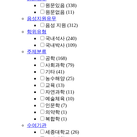
원문있음
(338)
원문없음
(11)
음성지원유무
음성 지원
(312)
학위유형
국내석사
(240)
국내박사
(109)
주제분류
공학
(168)
사회과학
(79)
기타
(41)
농수해양
(25)
교육
(13)
자연과학
(11)
예술체육
(10)
인문학
(7)
의약학
(1)
복합학
(1)
수여기관
세종대학교
(26)