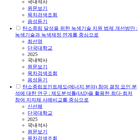
국내석사
원문보기
목차검색조회
음성듣기
탄소중립
달성을 위한 녹색기술 지원 법제 개선방안 :
녹색기술과 녹색재정 연계를 중심으로
최선영
단국대학교
2025
국내박사
원문보기
목차검색조회
음성듣기
탄소중립
포인트제도(에너지 분야) 참여 결정 요인 분
석에 대한 연구 : 제도분석틀(IAD)을 활용한 최다·최저
참여 지자체 사례비교를 중심으로
신선해
단국대학교
2025
국내석사
원문보기
목차검색조회