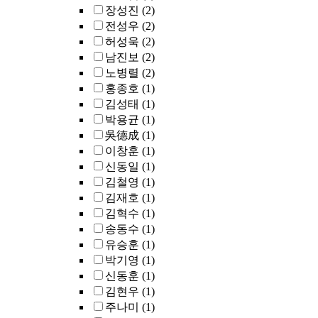
장성진
(2)
전성우
(2)
허성욱
(2)
남진보
(2)
노병렬
(2)
홍종호
(1)
김성태
(1)
박용균
(1)
吳德成
(1)
이창훈
(1)
신동일
(1)
김철영
(1)
김재호
(1)
김혁수
(1)
송동수
(1)
유승훈
(1)
박기영
(1)
신동훈
(1)
김현우
(1)
주나미
(1)