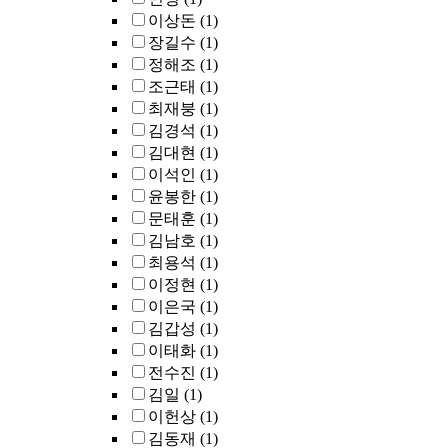
이상돈
(1)
장길수
(1)
정해조
(1)
조근태
(1)
최재붕
(1)
김경석
(1)
김대현
(1)
이석인
(1)
윤봉한
(1)
문태훈
(1)
김남호
(1)
최용석
(1)
이정현
(1)
이은국
(1)
김갑성
(1)
이태화
(1)
전수진
(1)
김일
(1)
이헌상
(1)
김동재
(1)