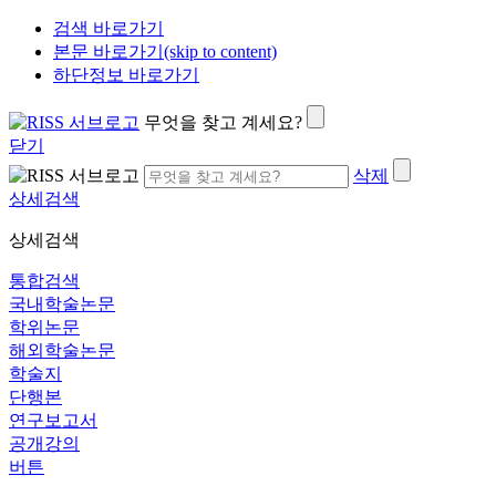
검색 바로가기
본문 바로가기(skip to content)
하단정보 바로가기
무엇을 찾고 계세요?
닫기
삭제
상세검색
상세검색
통합검색
국내학술논문
학위논문
해외학술논문
학술지
단행본
연구보고서
공개강의
버튼