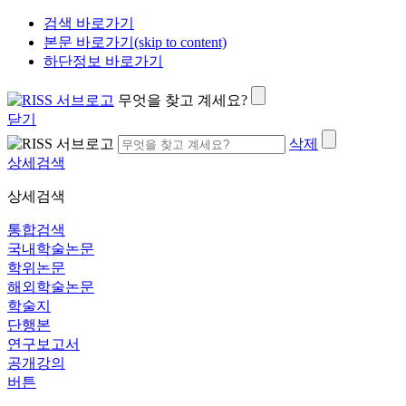
검색 바로가기
본문 바로가기(skip to content)
하단정보 바로가기
무엇을 찾고 계세요?
닫기
삭제
상세검색
상세검색
통합검색
국내학술논문
학위논문
해외학술논문
학술지
단행본
연구보고서
공개강의
버튼