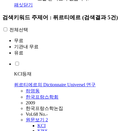
패싯닫기
검색키워드
주제어 : 퓌르티에르
(검색결과 5건)
전체선택
무료
기관내 무료
유료
KCI등재
퓌르티에르의 Dictionnaire Universel 연구
하영동
한국프랑스학회
2009
한국프랑스학논집
Vol.68 No.-
원문보기
2
KCI
KISS