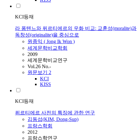
KCI등재
라 퐁텐느와 퓌르티에르의 우화 비교: 교훈성(moralite)과
독창성(originalite)을 중심으로
원종익 ( Jong Ik Won )
세계문학비교학회
2009
세계문학비교연구
Vol.26 No.-
원문보기
2
KCI
KISS
KCI등재
퓌르티에르 사전의 특징에 관한 연구
김동섭(KIM, Dong-Sup)
프랑스학회
2012
프랑스학연구