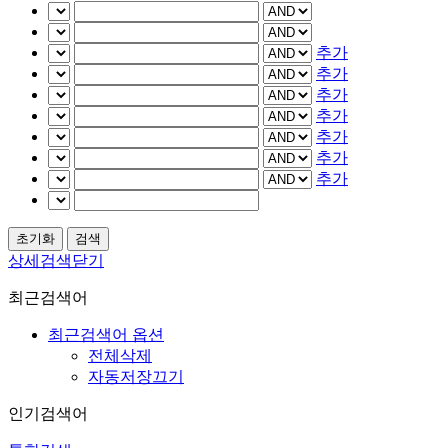
추가
추가
추가
추가
추가
추가
추가
상세검색닫기
최근검색어
최근검색어 옵션
전체삭제
자동저장끄기
인기검색어