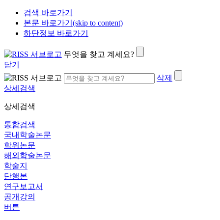
검색 바로가기
본문 바로가기(skip to content)
하단정보 바로가기
무엇을 찾고 계세요?
닫기
삭제
상세검색
상세검색
통합검색
국내학술논문
학위논문
해외학술논문
학술지
단행본
연구보고서
공개강의
버튼