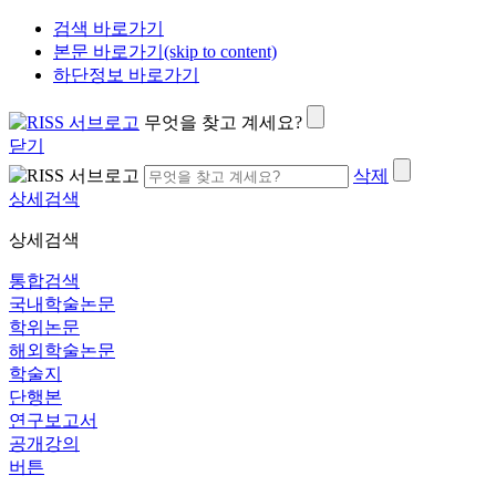
검색 바로가기
본문 바로가기(skip to content)
하단정보 바로가기
무엇을 찾고 계세요?
닫기
삭제
상세검색
상세검색
통합검색
국내학술논문
학위논문
해외학술논문
학술지
단행본
연구보고서
공개강의
버튼