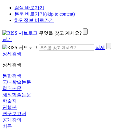
검색 바로가기
본문 바로가기(skip to content)
하단정보 바로가기
무엇을 찾고 계세요?
닫기
삭제
상세검색
상세검색
통합검색
국내학술논문
학위논문
해외학술논문
학술지
단행본
연구보고서
공개강의
버튼