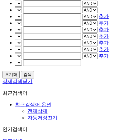
추가
추가
추가
추가
추가
추가
추가
상세검색닫기
최근검색어
최근검색어 옵션
전체삭제
자동저장끄기
인기검색어