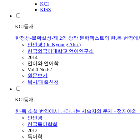
KCI
KISS
KCI등재
한정성-불확실성-제 2의 창작 문학텍스트의 한,독 번역
안인경 ( In Kyoung Ahn )
한국외국어대학교 언어연구소
2014
언어와 언어학
Vol.0 No.62
원문보기
복사/대출신청
KCI등재
한-독 소설 번역에서 나타나는 서술자의 문제 - 정지아의
안인경
한국독어학회
2012
독어학