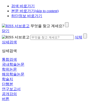
검색 바로가기
본문 바로가기(skip to content)
하단정보 바로가기
무엇을 찾고 계세요?
닫기
삭제
상세검색
상세검색
통합검색
국내학술논문
학위논문
해외학술논문
학술지
단행본
연구보고서
공개강의
버튼