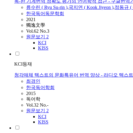
독-한 기계번역 정확도 평가의 언어학적 접근 - 구글번
류수린 ( Ryu Su-rin )
,
국지연 ( Kook Jiyeon )
,
정동규 ( C
한국독어독문학회
2021
獨逸文學
Vol.62 No.3
원문보기
2
KCI
KISS
KCI등재
청각매체 텍스트의 문화특유어 번역 양상 - 라디오 텍스
최경인
한국독어학회
2015
독어학
Vol.32 No.-
원문보기
2
KCI
KISS