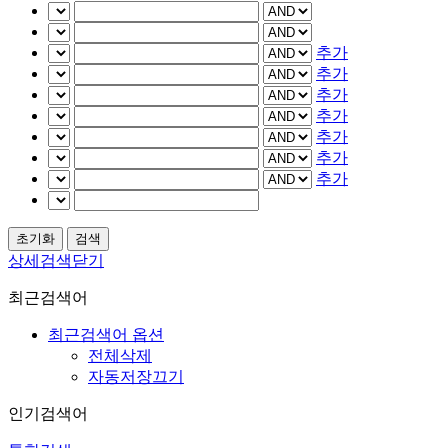
추가
추가
추가
추가
추가
추가
추가
상세검색닫기
최근검색어
최근검색어 옵션
전체삭제
자동저장끄기
인기검색어