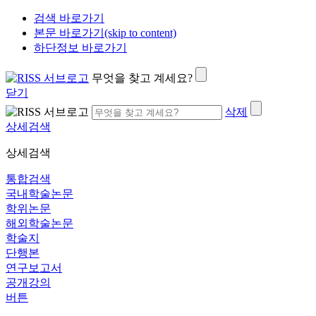
검색 바로가기
본문 바로가기(skip to content)
하단정보 바로가기
무엇을 찾고 계세요?
닫기
삭제
상세검색
상세검색
통합검색
국내학술논문
학위논문
해외학술논문
학술지
단행본
연구보고서
공개강의
버튼