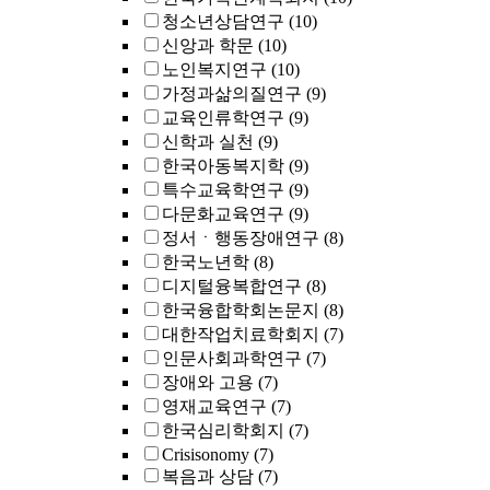
청소년상담연구
(10)
신앙과 학문
(10)
노인복지연구
(10)
가정과삶의질연구
(9)
교육인류학연구
(9)
신학과 실천
(9)
한국아동복지학
(9)
특수교육학연구
(9)
다문화교육연구
(9)
정서ㆍ행동장애연구
(8)
한국노년학
(8)
디지털융복합연구
(8)
한국융합학회논문지
(8)
대한작업치료학회지
(7)
인문사회과학연구
(7)
장애와 고용
(7)
영재교육연구
(7)
한국심리학회지
(7)
Crisisonomy
(7)
복음과 상담
(7)