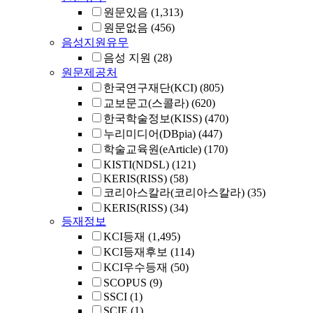
원문있음
(1,313)
원문없음
(456)
음성지원유무
음성 지원
(28)
원문제공처
한국연구재단(KCI)
(805)
교보문고(스콜라)
(620)
한국학술정보(KISS)
(470)
누리미디어(DBpia)
(447)
학술교육원(eArticle)
(170)
KISTI(NDSL)
(121)
KERIS(RISS)
(58)
코리아스칼라(코리아스칼라)
(35)
KERIS(RISS)
(34)
등재정보
KCI등재
(1,495)
KCI등재후보
(114)
KCI우수등재
(50)
SCOPUS
(9)
SSCI
(1)
SCIE
(1)