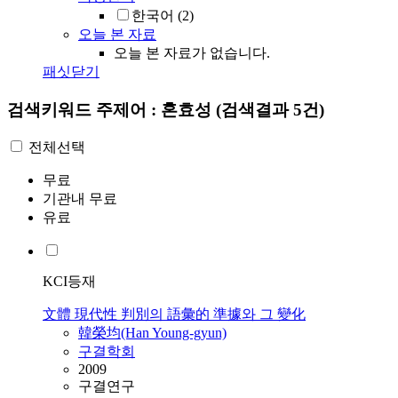
한국어
(2)
오늘 본 자료
오늘 본 자료가 없습니다.
패싯닫기
검색키워드
주제어 : 혼효성
(검색결과 5건)
전체선택
무료
기관내 무료
유료
KCI등재
文體 現代性 判別의 語彙的 準據와 그 變化
韓榮均(Han Young-gyun)
구결학회
2009
구결연구