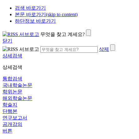
검색 바로가기
본문 바로가기(skip to content)
하단정보 바로가기
무엇을 찾고 계세요?
닫기
삭제
상세검색
상세검색
통합검색
국내학술논문
학위논문
해외학술논문
학술지
단행본
연구보고서
공개강의
버튼