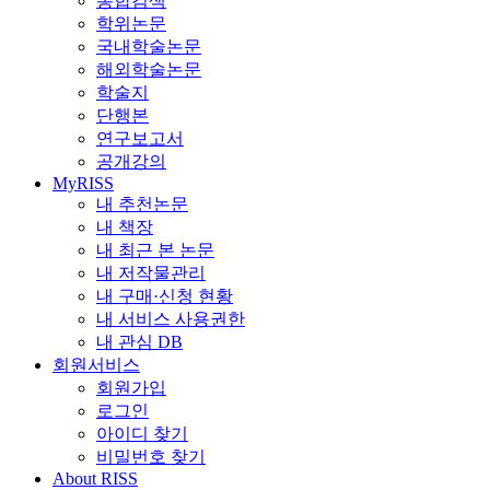
통합검색
학위논문
국내학술논문
해외학술논문
학술지
단행본
연구보고서
공개강의
MyRISS
내 추천논문
내 책장
내 최근 본 논문
내 저작물관리
내 구매·신청 현황
내 서비스 사용권한
내 관심 DB
회원서비스
회원가입
로그인
아이디 찾기
비밀번호 찾기
About RISS