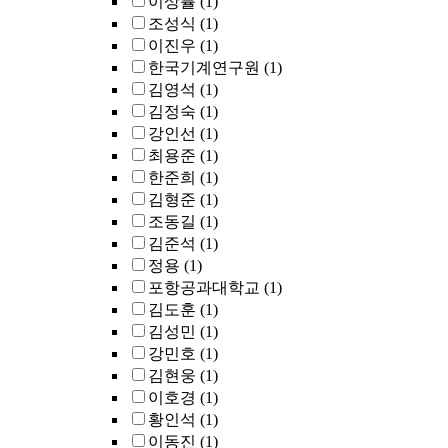
이상률
(1)
조성식
(1)
이진우
(1)
한국기계연구원
(1)
김영석
(1)
김정숙
(1)
강인선
(1)
최용준
(1)
한준희
(1)
김형준
(1)
조동길
(1)
김준석
(1)
정용
(1)
포항공과대학교
(1)
김도훈
(1)
김성민
(1)
강민호
(1)
김현웅
(1)
이호경
(1)
황인석
(1)
이동진
(1)