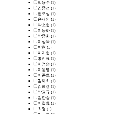
박용수
(1)
김종선
(1)
권오성
(1)
송재영
(1)
박소현
(1)
이동하
(1)
박종화
(1)
이상욱
(1)
박현
(1)
이지현
(1)
홍진표
(1)
이정순
(1)
이원영
(1)
이준호
(1)
김태희
(1)
김혜경
(1)
박권규
(1)
김한승
(1)
이철효
(1)
최영
(1)