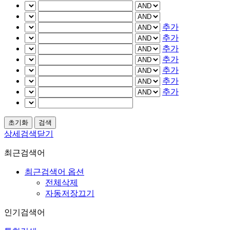
추가
추가
추가
추가
추가
추가
추가
상세검색닫기
최근검색어
최근검색어 옵션
전체삭제
자동저장끄기
인기검색어