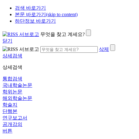
검색 바로가기
본문 바로가기(skip to content)
하단정보 바로가기
무엇을 찾고 계세요?
닫기
삭제
상세검색
상세검색
통합검색
국내학술논문
학위논문
해외학술논문
학술지
단행본
연구보고서
공개강의
버튼