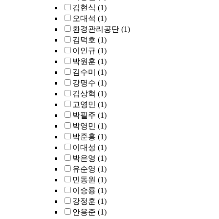
김현식
(1)
오대석
(1)
환경관리공단
(1)
김덕호
(1)
이인규
(1)
박원훈
(1)
김수미
(1)
강명수
(1)
김상혁
(1)
고영민
(1)
박필주
(1)
박영민
(1)
박준홍
(1)
이대성
(1)
박은영
(1)
유순영
(1)
민동원
(1)
이승룡
(1)
강정훈
(1)
안용준
(1)