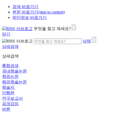
검색 바로가기
본문 바로가기(skip to content)
하단정보 바로가기
무엇을 찾고 계세요?
닫기
삭제
상세검색
상세검색
통합검색
국내학술논문
학위논문
해외학술논문
학술지
단행본
연구보고서
공개강의
버튼