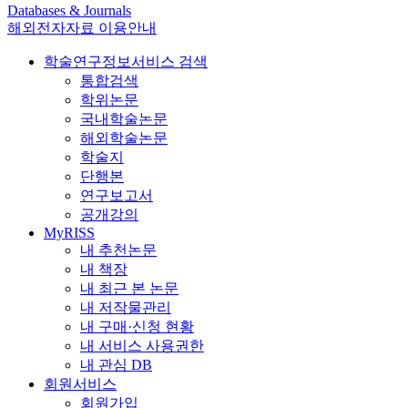
Databases & Journals
해외전자자료 이용안내
학술연구정보서비스 검색
통합검색
학위논문
국내학술논문
해외학술논문
학술지
단행본
연구보고서
공개강의
MyRISS
내 추천논문
내 책장
내 최근 본 논문
내 저작물관리
내 구매·신청 현황
내 서비스 사용권한
내 관심 DB
회원서비스
회원가입