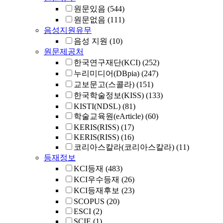
원문있음
(544)
원문없음
(111)
음성지원유무
음성 지원
(10)
원문제공처
한국연구재단(KCI)
(252)
누리미디어(DBpia)
(247)
교보문고(스콜라)
(151)
한국학술정보(KISS)
(133)
KISTI(NDSL)
(81)
학술교육원(eArticle)
(60)
KERIS(RISS)
(17)
KERIS(RISS)
(16)
코리아스칼라(코리아스칼라)
(11)
등재정보
KCI등재
(483)
KCI우수등재
(26)
KCI등재후보
(23)
SCOPUS
(20)
ESCI
(2)
SCIE
(1)