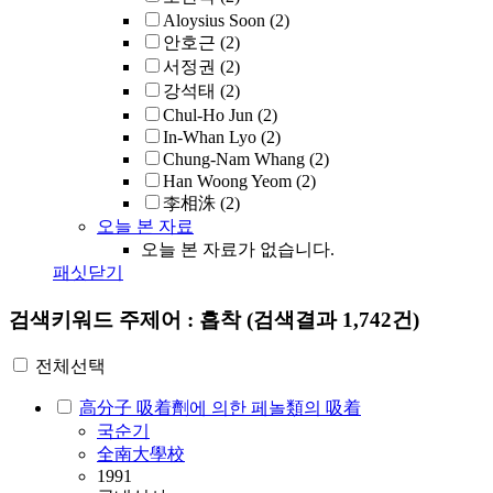
Aloysius Soon
(2)
안호근
(2)
서정권
(2)
강석태
(2)
Chul-Ho Jun
(2)
In-Whan Lyo
(2)
Chung-Nam Whang
(2)
Han Woong Yeom
(2)
李相洙
(2)
오늘 본 자료
오늘 본 자료가 없습니다.
패싯닫기
검색키워드
주제어 : 흡착
(검색결과 1,742건)
전체선택
高分子 吸着劑에 의한 페놀類의 吸着
국순기
全南大學校
1991