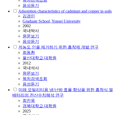
목차검색조회
음성듣기
Adsorption characteristics of cadmium and copper in soils
김경민
Graduate School, Yonsei University
2002
국내박사
원문보기
음성듣기
저농도 인을 제거하기 위한
흡착
제 개발 연구
최동환
울산대학교 대학원
2012
국내석사
원문보기
목차검색조회
음성듣기
미래 모빌리티용 냉/난방 효율 향상을 위한
흡착
식 열
배터리의 전산수치해석 연구
최진욱
경북대학교 대학원
2025