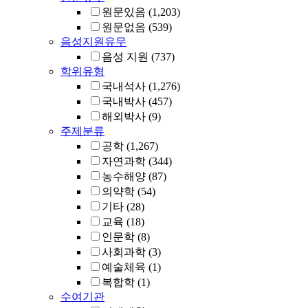
원문있음
(1,203)
원문없음
(539)
음성지원유무
음성 지원
(737)
학위유형
국내석사
(1,276)
국내박사
(457)
해외박사
(9)
주제분류
공학
(1,267)
자연과학
(344)
농수해양
(87)
의약학
(54)
기타
(28)
교육
(18)
인문학
(8)
사회과학
(3)
예술체육
(1)
복합학
(1)
수여기관