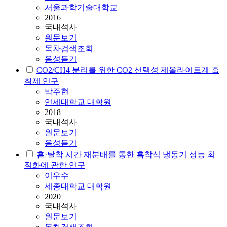
서울과학기술대학교
2016
국내석사
원문보기
목차검색조회
음성듣기
CO2/CH4 분리를 위한 CO2 선택성 제올라이트계
흡
착
제 연구
박주현
연세대학교 대학원
2018
국내석사
원문보기
음성듣기
흡·탈착 시간 재분배를 통한
흡착
식 냉동기 성능 최
적화에 관한 연구
이우수
세종대학교 대학원
2020
국내석사
원문보기