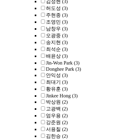
김성현
(3)
허도성
(3)
주현종
(3)
조영민
(3)
남창우
(3)
오광중
(3)
송지현
(3)
최석순
(3)
배윤상
(3)
Jin-Won Park
(3)
Donghee Park
(3)
안익성
(3)
최대기
(3)
황유훈
(3)
Jinkee Hong
(3)
박상원
(2)
고광백
(2)
엄우용
(2)
강준원
(2)
서용칠
(2)
김한승
(2)