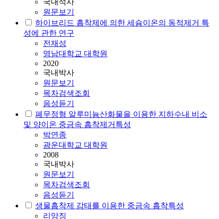
국내석사
원문보기
하이브리드
흡착
제에 의한 세슘이온의 동적제거 특
성에 관한 연구
전재성
영남대학교 대학원
2020
국내박사
원문보기
목차검색조회
음성듣기
폐무정형 알루미늄산화물을 이용한 지하수내 비소
및 양이온 중금속
흡착
제거특성
박연종
광운대학교 대학원
2008
국내박사
원문보기
목차검색조회
음성듣기
생물
흡착
제 감태를 이용한 중금속
흡착
특성
리앙징