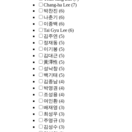
Chang-ha Lee
(7)
박찬진
(6)
나춘기
(6)
이종백
(6)
Tai Gyu Lee
(6)
김주연
(5)
정재동
(5)
이기봉
(5)
김대근
(5)
黃澤性
(5)
성낙창
(5)
백기태
(5)
김종남
(4)
박영권
(4)
조성용
(4)
여인환
(4)
배재영
(3)
최성우
(3)
주영규
(3)
김성수
(3)