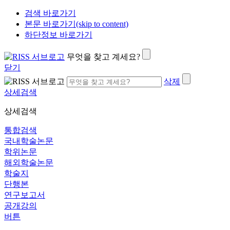
검색 바로가기
본문 바로가기(skip to content)
하단정보 바로가기
무엇을 찾고 계세요?
닫기
삭제
상세검색
상세검색
통합검색
국내학술논문
학위논문
해외학술논문
학술지
단행본
연구보고서
공개강의
버튼