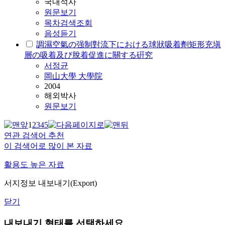
국내석사
원문보기
목차검색조회
음성듣기
調濕空氣の强制對流下における球狀吸着劑矩形充塡
層の吸着及び脫着促進に關する硏究
서정균
岡山大學 大學院
2004
해외박사
원문보기
1
2
3
4
5
연관 검색어 추천
이 검색어로 많이 본 자료
활용도 높은 자료
서지정보 내보내기(Export)
닫기
내보내기 형태를 선택하세요