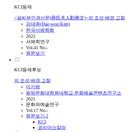
KCI등재
<설씨부인권선문(薛氏夫人勸善文)>의 조성 배경 고찰
김대원(Dae-won Kim)
한국서예학회
2022
서예학연구
Vol.41 No.-
원문보기
KCI등재후보
의 조성 배경 고찰
이기범
동방문화대학원대학교 문화예술콘텐츠연구소
2021
문화와예술연구
Vol.17 No.-
원문보기
2
KCI
코리아스칼라