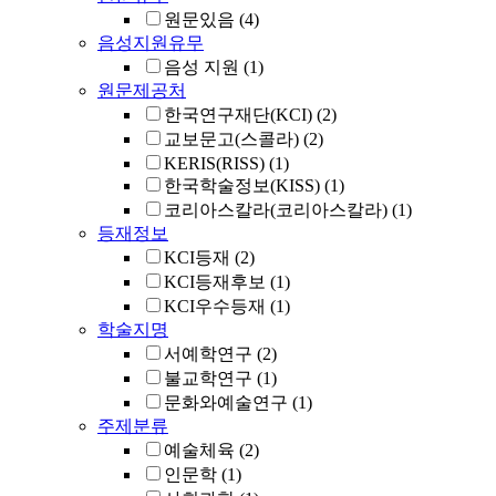
원문있음
(4)
음성지원유무
음성 지원
(1)
원문제공처
한국연구재단(KCI)
(2)
교보문고(스콜라)
(2)
KERIS(RISS)
(1)
한국학술정보(KISS)
(1)
코리아스칼라(코리아스칼라)
(1)
등재정보
KCI등재
(2)
KCI등재후보
(1)
KCI우수등재
(1)
학술지명
서예학연구
(2)
불교학연구
(1)
문화와예술연구
(1)
주제분류
예술체육
(2)
인문학
(1)