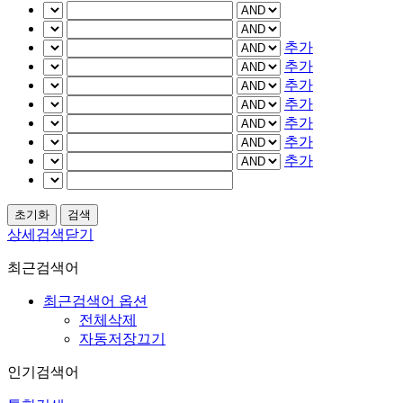
추가
추가
추가
추가
추가
추가
추가
상세검색닫기
최근검색어
최근검색어 옵션
전체삭제
자동저장끄기
인기검색어