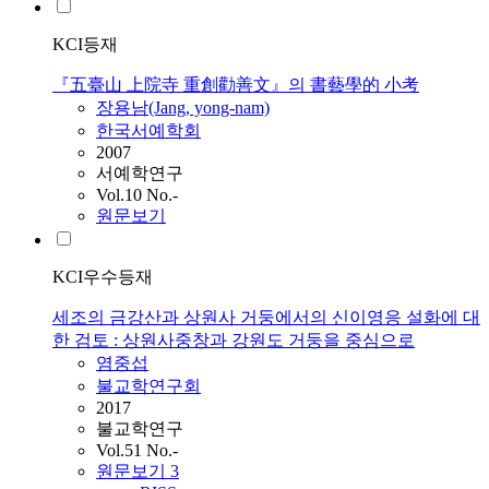
KCI등재
『五臺山 上院寺 重創勸善文』의 書藝學的 小考
장용남(Jang, yong-nam)
한국서예학회
2007
서예학연구
Vol.10 No.-
원문보기
KCI우수등재
세조의 금강산과 상원사 거둥에서의 신이영응 설화에 대
한 검토 : 상원사중창과 강원도 거둥을 중심으로
염중섭
불교학연구회
2017
불교학연구
Vol.51 No.-
원문보기
3