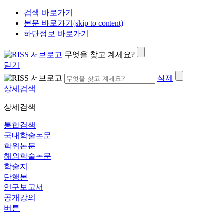
검색 바로가기
본문 바로가기(skip to content)
하단정보 바로가기
무엇을 찾고 계세요?
닫기
삭제
상세검색
상세검색
통합검색
국내학술논문
학위논문
해외학술논문
학술지
단행본
연구보고서
공개강의
버튼