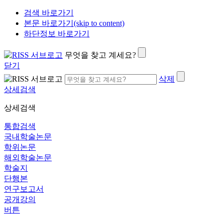
검색 바로가기
본문 바로가기(skip to content)
하단정보 바로가기
무엇을 찾고 계세요?
닫기
삭제
상세검색
상세검색
통합검색
국내학술논문
학위논문
해외학술논문
학술지
단행본
연구보고서
공개강의
버튼