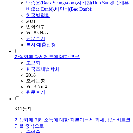
백승윤(Baek Seungyoon)
,
허성진(Huh Sungjin)
,
배은
비(Bae Eunbi)
,
배단비(Bae Danbi)
한국법학회
2021
법학연구
Vol.83 No.-
원문보기
복사/대출신청
가상화폐 과세제도에 대한 연구
조근형
한국조세법학회
2018
조세논총
Vol.3 No.4
원문보기
KCI등재
가상화폐 거래소득에 대한 자본이득세 과세방안: 비트코
인을 중심으로
윤명옥