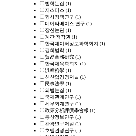
법학논집
(1)
저스티스
(1)
형사정책연구
(1)
데이타베이스 연구
(1)
장신논단
(1)
계간 저작권
(1)
한국데이터정보과학회지
(1)
경희법학
(1)
貿易商務硏究
(1)
한국체육학회지
(1)
汎韓哲學
(1)
신산업경영저널
(1)
民事法學
(1)
외법논집
(1)
국제관계연구
(1)
세무회계연구
(1)
政策分析評價學會報
(1)
통상정보연구
(1)
관광연구저널
(1)
호텔관광연구
(1)