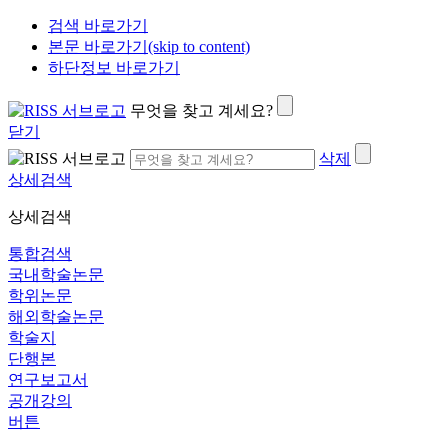
검색 바로가기
본문 바로가기(skip to content)
하단정보 바로가기
무엇을 찾고 계세요?
닫기
삭제
상세검색
상세검색
통합검색
국내학술논문
학위논문
해외학술논문
학술지
단행본
연구보고서
공개강의
버튼