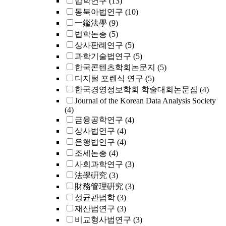
법학연구
(13)
동북아법연구
(10)
一鑑法學
(9)
법학논총
(5)
상사판례연구
(5)
과학기술법연구
(5)
한국콘텐츠학회논문지
(5)
디지털 포렌식 연구
(5)
한국경영정보학회 학술대회논문집
(4)
Journal of the Korean Data Analysis Society
(4)
금융공학연구
(4)
상사법연구
(4)
은행법연구
(4)
조세논총
(4)
사회과학연구
(3)
法學硏究
(3)
財務管理硏究
(3)
성균관법학
(3)
재산법연구
(3)
비교형사법연구
(3)