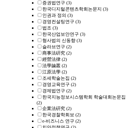
증권법연구
(3)
한국디지털콘텐츠학회논문지
(3)
인권과 정의
(3)
경영컨설팅연구
(3)
법조
(3)
한국산업보안연구
(3)
형사법의 신동향
(3)
슬라브연구
(2)
商事法硏究
(2)
經營法律
(2)
法學論叢
(2)
江原法學
(2)
조세학술논집
(2)
경영교육연구
(2)
경제법연구
(2)
한국지능정보시스템학회 학술대회논문집
(2)
企業法硏究
(2)
한국경찰학회보
(2)
e-비즈니스 연구
(2)
치안정책연구
(2)