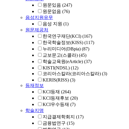
원문있음
(247)
원문없음
(76)
음성지원유무
음성 지원
(1)
원문제공처
한국연구재단(KCI)
(167)
한국학술정보(KISS)
(117)
누리미디어(DBpia)
(87)
교보문고(스콜라)
(45)
학술교육원(eArticle)
(37)
KISTI(NDSL)
(12)
코리아스칼라(코리아스칼라)
(3)
KERIS(RISS)
(3)
등재정보
KCI등재
(264)
KCI등재후보
(20)
KCI우수등재
(7)
학술지명
지급결제학회지
(17)
금융법연구
(15)