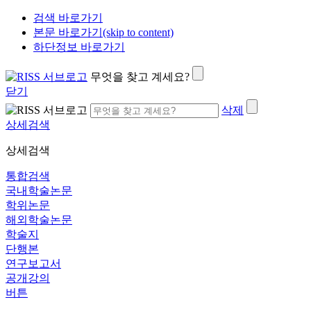
검색 바로가기
본문 바로가기(skip to content)
하단정보 바로가기
무엇을 찾고 계세요?
닫기
삭제
상세검색
상세검색
통합검색
국내학술논문
학위논문
해외학술논문
학술지
단행본
연구보고서
공개강의
버튼