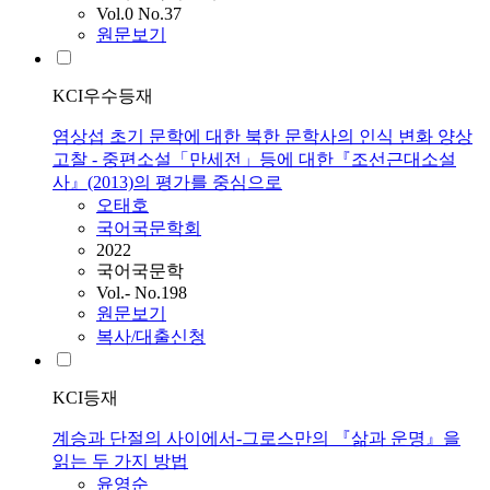
Vol.0 No.37
원문보기
KCI우수등재
염상섭 초기 문학에 대한 북한 문학사의 인식 변화 양상
고찰 - 중편소설「만세전」등에 대한『조선근대소설
사』(2013)의 평가를 중심으로
오태호
국어국문학회
2022
국어국문학
Vol.- No.198
원문보기
복사/대출신청
KCI등재
계승과 단절의 사이에서-그로스만의 『삶과 운명』을
읽는 두 가지 방법
윤영순