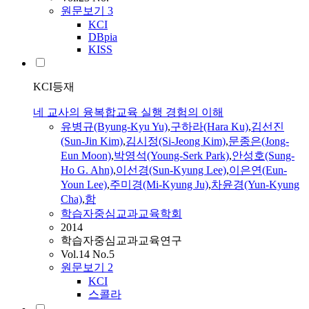
원문보기
3
KCI
DBpia
KISS
KCI등재
네 교사의 융복합교육 실행 경험의 이해
유병규(Byung-Kyu Yu)
,
구하라(Hara Ku)
,
김선진
(Sun-Jin Kim)
,
김시정(Si-Jeong Kim)
,
문종은(Jong-
Eun Moon)
,
박영석(Young-Serk Park)
,
안성호(Sung-
Ho G. Ahn)
,
이선경(Sun-Kyung Lee)
,
이은연(Eun-
Youn Lee)
,
주미경(Mi-Kyung Ju)
,
차윤경(Yun-Kyung
Cha)
,
함
학습자중심교과교육학회
2014
학습자중심교과교육연구
Vol.14 No.5
원문보기
2
KCI
스콜라