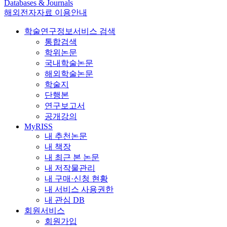
Databases & Journals
해외전자자료 이용안내
학술연구정보서비스 검색
통합검색
학위논문
국내학술논문
해외학술논문
학술지
단행본
연구보고서
공개강의
MyRISS
내 추천논문
내 책장
내 최근 본 논문
내 저작물관리
내 구매·신청 현황
내 서비스 사용권한
내 관심 DB
회원서비스
회원가입