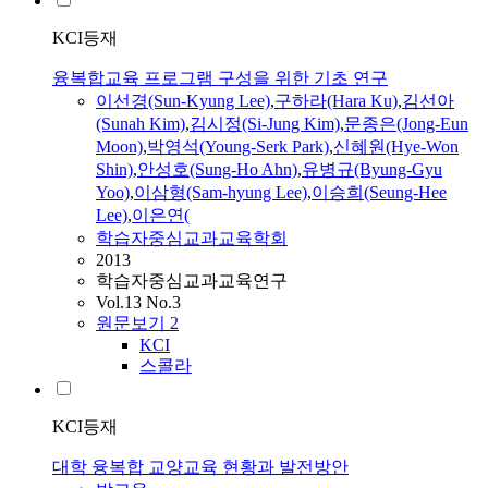
KCI등재
융복합교육 프로그램 구성을 위한 기초 연구
이선경(Sun-Kyung Lee)
,
구하라(Hara Ku)
,
김선아
(Sunah Kim)
,
김시정(Si-Jung Kim)
,
문종은(Jong-Eun
Moon)
,
박영석(Young-Serk Park)
,
신혜원(Hye-Won
Shin)
,
안성호(Sung-Ho Ahn)
,
유병규(Byung-Gyu
Yoo)
,
이삼형(Sam-hyung Lee)
,
이승희(Seung-Hee
Lee)
,
이은연(
학습자중심교과교육학회
2013
학습자중심교과교육연구
Vol.13 No.3
원문보기
2
KCI
스콜라
KCI등재
대학 융복합 교양교육 현황과 발전방안