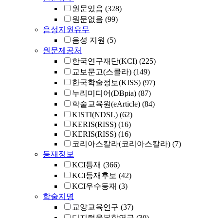
원문있음
(328)
원문없음
(99)
음성지원유무
음성 지원
(5)
원문제공처
한국연구재단(KCI)
(225)
교보문고(스콜라)
(149)
한국학술정보(KISS)
(97)
누리미디어(DBpia)
(87)
학술교육원(eArticle)
(84)
KISTI(NDSL)
(62)
KERIS(RISS)
(16)
KERIS(RISS)
(16)
코리아스칼라(코리아스칼라)
(7)
등재정보
KCI등재
(366)
KCI등재후보
(42)
KCI우수등재
(3)
학술지명
교양교육연구
(37)
디지털융복합연구
(30)