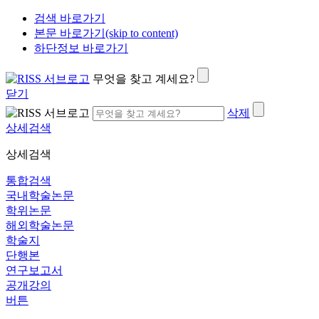
검색 바로가기
본문 바로가기(skip to content)
하단정보 바로가기
무엇을 찾고 계세요?
닫기
삭제
상세검색
상세검색
통합검색
국내학술논문
학위논문
해외학술논문
학술지
단행본
연구보고서
공개강의
버튼