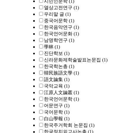
시민인문학
(1)
열상고전연구
(1)
우리말 글
(1)
중국어문학
(1)
한국음악연구
(1)
한국언어문화
(1)
남명학연구
(1)
學林
(1)
진단학보
(1)
신라문화제학술발표논문집
(1)
한국학논총
(1)
韓民族語文學
(1)
語文論集
(1)
국악교육
(1)
江原人文論叢
(1)
한국언어문학
(1)
어문연구
(1)
국어문학
(1)
白山學報
(1)
한국주거학회 논문집
(1)
한국정치외교사논총
(1)