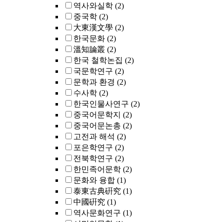
역사와실학
(2)
중국학
(2)
大東漢文學
(2)
한국문화
(2)
溫知論叢
(2)
한국 철학논집
(2)
국문학연구
(2)
문학과 환경
(2)
수사학
(2)
한국인물사연구
(2)
중국어문학지
(2)
중국어문논총
(2)
고전과 해석
(2)
포은학연구
(2)
전북학연구
(2)
한민족어문학
(2)
문화와 융합
(1)
泰東古典硏究
(1)
中國硏究
(1)
역사문화연구
(1)