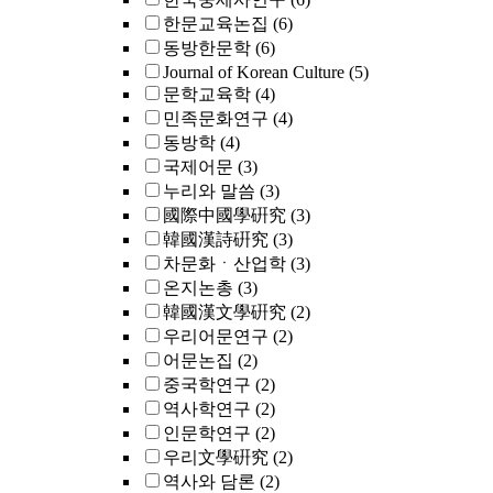
한문교육논집
(6)
동방한문학
(6)
Journal of Korean Culture
(5)
문학교육학
(4)
민족문화연구
(4)
동방학
(4)
국제어문
(3)
누리와 말씀
(3)
國際中國學硏究
(3)
韓國漢詩硏究
(3)
차문화ㆍ산업학
(3)
온지논총
(3)
韓國漢文學硏究
(2)
우리어문연구
(2)
어문논집
(2)
중국학연구
(2)
역사학연구
(2)
인문학연구
(2)
우리文學硏究
(2)
역사와 담론
(2)