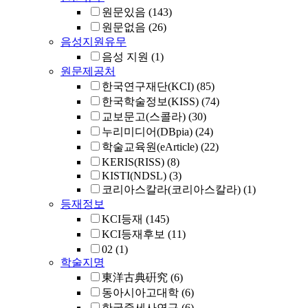
원문있음
(143)
원문없음
(26)
음성지원유무
음성 지원
(1)
원문제공처
한국연구재단(KCI)
(85)
한국학술정보(KISS)
(74)
교보문고(스콜라)
(30)
누리미디어(DBpia)
(24)
학술교육원(eArticle)
(22)
KERIS(RISS)
(8)
KISTI(NDSL)
(3)
코리아스칼라(코리아스칼라)
(1)
등재정보
KCI등재
(145)
KCI등재후보
(11)
02
(1)
학술지명
東洋古典硏究
(6)
동아시아고대학
(6)
한국중세사연구
(6)