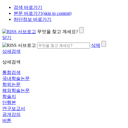
검색 바로가기
본문 바로가기(skip to content)
하단정보 바로가기
무엇을 찾고 계세요?
닫기
삭제
상세검색
상세검색
통합검색
국내학술논문
학위논문
해외학술논문
학술지
단행본
연구보고서
공개강의
버튼