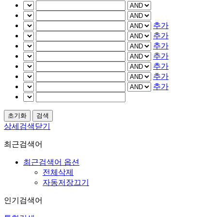
추가
추가
추가
추가
추가
추가
추가
상세검색닫기
최근검색어
최근검색어 옵션
전체삭제
자동저장끄기
인기검색어