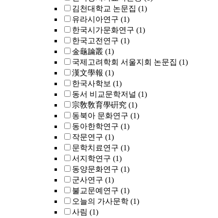
김천대학교 논문집
(1)
유라시아연구
(1)
한국시가문화연구
(1)
한국고전연구
(1)
金龜論叢
(1)
국제고려학회 서울지회 논문집
(1)
漢文學報
(1)
한국사학보
(1)
동서 비교문학저널
(1)
宗敎敎育學硏究
(1)
동북아 문화연구
(1)
동아한학연구
(1)
작문연구
(1)
문학치료연구
(1)
서지학연구
(1)
동양문화연구
(1)
군사연구
(1)
불교문예연구
(1)
오늘의 가사문학
(1)
사림
(1)