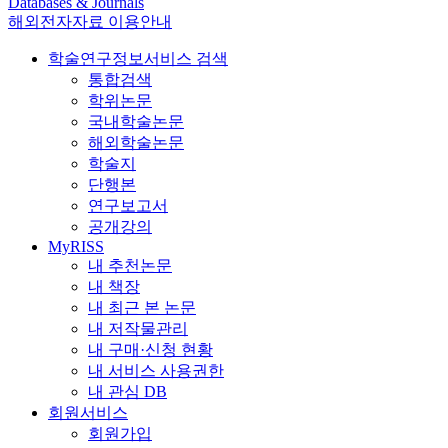
Databases & Journals
해외전자자료 이용안내
학술연구정보서비스 검색
통합검색
학위논문
국내학술논문
해외학술논문
학술지
단행본
연구보고서
공개강의
MyRISS
내 추천논문
내 책장
내 최근 본 논문
내 저작물관리
내 구매·신청 현황
내 서비스 사용권한
내 관심 DB
회원서비스
회원가입