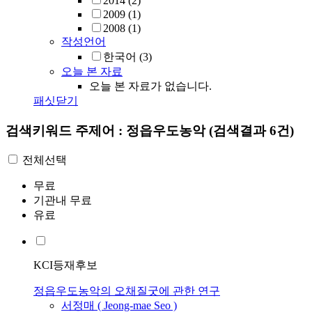
2014
(2)
2009
(1)
2008
(1)
작성언어
한국어
(3)
오늘 본 자료
오늘 본 자료가 없습니다.
패싯닫기
검색키워드
주제어 : 정읍우도농악
(검색결과 6건)
전체선택
무료
기관내 무료
유료
KCI등재후보
정읍우도농악의 오채질굿에 관한 연구
서정매 ( Jeong-mae Seo )