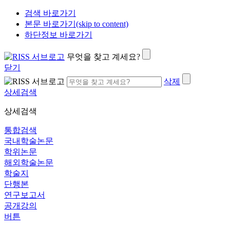
검색 바로가기
본문 바로가기(skip to content)
하단정보 바로가기
무엇을 찾고 계세요?
닫기
삭제
상세검색
상세검색
통합검색
국내학술논문
학위논문
해외학술논문
학술지
단행본
연구보고서
공개강의
버튼