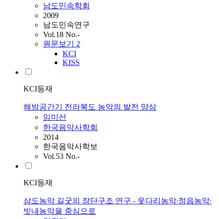
남도민속학회
2009
남도민속연구
Vol.18 No.-
원문보기
2
KCI
KISS
KCI등재
해방공간기 전라북도 농악의 발전 양상
임미선
한국음악사학회
2014
한국음악사학보
Vol.53 No.-
KCI등재
삼도농악 길굿의 장단구조 연구 - 웃다리농악∙정읍농악∙
빗내농악을 중심으로