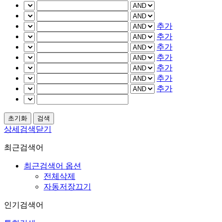
추가
추가
추가
추가
추가
추가
추가
상세검색닫기
최근검색어
최근검색어 옵션
전체삭제
자동저장끄기
인기검색어