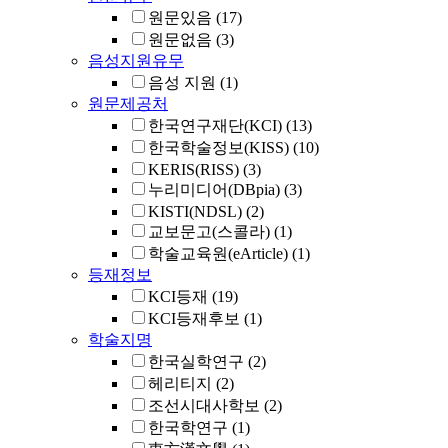
원문있음
(17)
원문없음
(3)
음성지원유무
음성 지원
(1)
원문제공처
한국연구재단(KCI)
(13)
한국학술정보(KISS)
(10)
KERIS(RISS)
(3)
누리미디어(DBpia)
(3)
KISTI(NDSL)
(2)
교보문고(스콜라)
(1)
학술교육원(eArticle)
(1)
등재정보
KCI등재
(19)
KCI등재후보
(1)
학술지명
한국실학연구
(2)
헤리티지
(2)
조선시대사학보
(2)
한국학연구
(1)