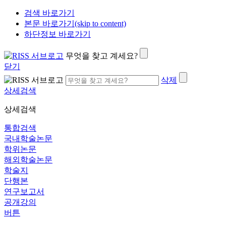
검색 바로가기
본문 바로가기(skip to content)
하단정보 바로가기
무엇을 찾고 계세요?
닫기
삭제
상세검색
상세검색
통합검색
국내학술논문
학위논문
해외학술논문
학술지
단행본
연구보고서
공개강의
버튼