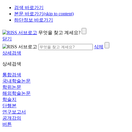
검색 바로가기
본문 바로가기(skip to content)
하단정보 바로가기
무엇을 찾고 계세요?
닫기
삭제
상세검색
상세검색
통합검색
국내학술논문
학위논문
해외학술논문
학술지
단행본
연구보고서
공개강의
버튼