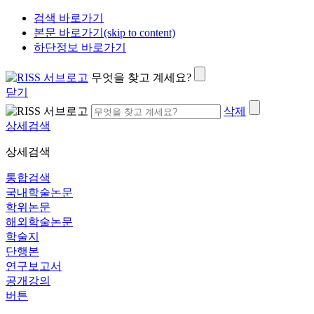
검색 바로가기
본문 바로가기(skip to content)
하단정보 바로가기
무엇을 찾고 계세요?
닫기
삭제
상세검색
상세검색
통합검색
국내학술논문
학위논문
해외학술논문
학술지
단행본
연구보고서
공개강의
버튼