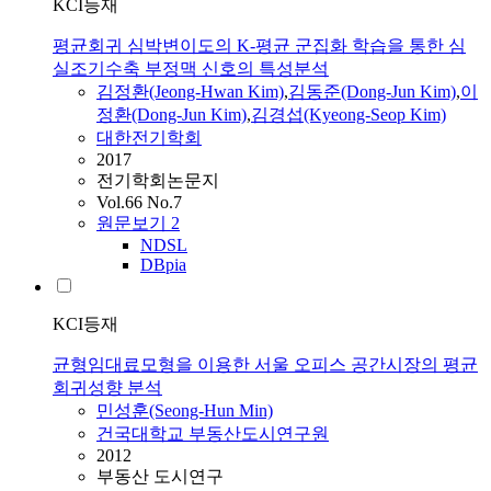
KCI등재
평균회귀 심박변이도의 K-평균 군집화 학습을 통한 심
실조기수축 부정맥 신호의 특성분석
김정환(Jeong-Hwan Kim)
,
김동준(Dong-Jun Kim)
,
이
정환(Dong-Jun Kim)
,
김경섭(Kyeong-Seop Kim)
대한전기학회
2017
전기학회논문지
Vol.66 No.7
원문보기
2
NDSL
DBpia
KCI등재
균형임대료모형을 이용한 서울 오피스 공간시장의 평균
회귀성향 분석
민성훈(Seong-Hun Min)
건국대학교 부동산도시연구원
2012
부동산 도시연구