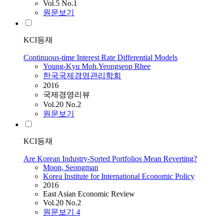
Vol.5 No.1
원문보기
KCI등재
Continuous-time Interest Rate Differential Models
Young-Kyu Moh
,
Yeongseop Rhee
한국국제경영관리학회
2016
국제경영리뷰
Vol.20 No.2
원문보기
KCI등재
Are Korean Industry-Sorted Portfolios Mean Reverting?
Moon, Seongman
Korea Institute for International Economic Policy
2016
East Asian Economic Review
Vol.20 No.2
원문보기
4