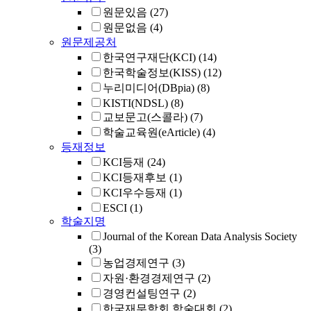
원문있음
(27)
원문없음
(4)
원문제공처
한국연구재단(KCI)
(14)
한국학술정보(KISS)
(12)
누리미디어(DBpia)
(8)
KISTI(NDSL)
(8)
교보문고(스콜라)
(7)
학술교육원(eArticle)
(4)
등재정보
KCI등재
(24)
KCI등재후보
(1)
KCI우수등재
(1)
ESCI
(1)
학술지명
Journal of the Korean Data Analysis Society
(3)
농업경제연구
(3)
자원·환경경제연구
(2)
경영컨설팅연구
(2)
한국재무학회 학술대회
(2)