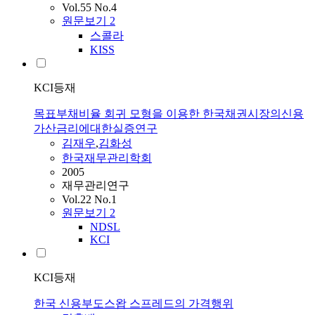
Vol.55 No.4
원문보기
2
스콜라
KISS
KCI등재
목표부채비율 회귀 모형을 이용한 한국채권시장의신용
가산금리에대한실증연구
김재우
,
김화성
한국재무관리학회
2005
재무관리연구
Vol.22 No.1
원문보기
2
NDSL
KCI
KCI등재
한국 신용부도스왑 스프레드의 가격행위