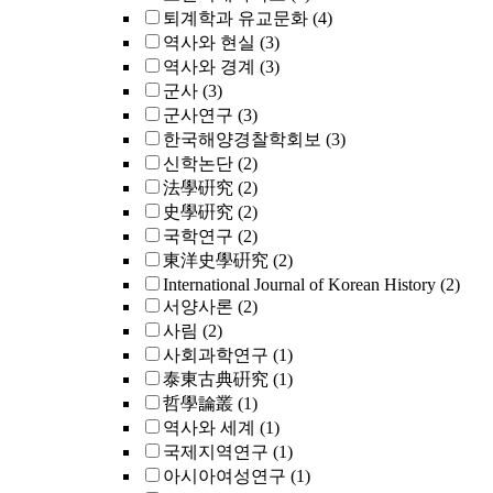
퇴계학과 유교문화
(4)
역사와 현실
(3)
역사와 경계
(3)
군사
(3)
군사연구
(3)
한국해양경찰학회보
(3)
신학논단
(2)
法學硏究
(2)
史學硏究
(2)
국학연구
(2)
東洋史學硏究
(2)
International Journal of Korean History
(2)
서양사론
(2)
사림
(2)
사회과학연구
(1)
泰東古典硏究
(1)
哲學論叢
(1)
역사와 세계
(1)
국제지역연구
(1)
아시아여성연구
(1)