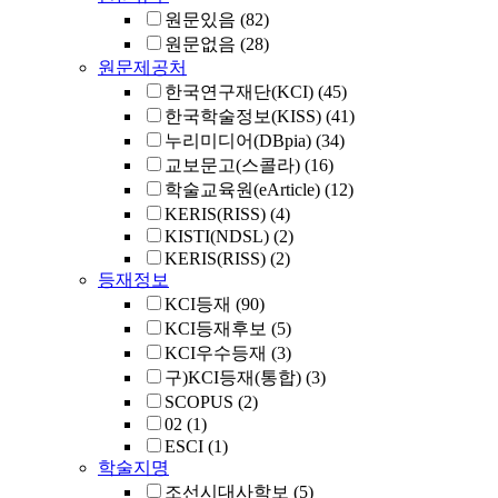
원문있음
(82)
원문없음
(28)
원문제공처
한국연구재단(KCI)
(45)
한국학술정보(KISS)
(41)
누리미디어(DBpia)
(34)
교보문고(스콜라)
(16)
학술교육원(eArticle)
(12)
KERIS(RISS)
(4)
KISTI(NDSL)
(2)
KERIS(RISS)
(2)
등재정보
KCI등재
(90)
KCI등재후보
(5)
KCI우수등재
(3)
구)KCI등재(통합)
(3)
SCOPUS
(2)
02
(1)
ESCI
(1)
학술지명
조선시대사학보
(5)