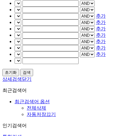
추가
추가
추가
추가
추가
추가
추가
상세검색닫기
최근검색어
최근검색어 옵션
전체삭제
자동저장끄기
인기검색어