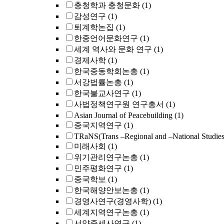
충청학과 충청문화
(1)
감성연구
(1)
퇴계학논집
(1)
한중언어문화연구
(1)
세계 역사와 문화 연구
(1)
경제사학
(1)
한국중동학회논총
(1)
서강법률논총
(1)
한국불교사연구
(1)
사법정책연구원 연구총서
(1)
Asian Journal of Peacebuilding
(1)
중국지역연구
(1)
TRaNS(Trans –Regional and –National Studies
미래사회
(1)
위기관리연구논총
(1)
민주평화연구
(1)
중국학보
(1)
한국해양안보논총
(1)
경영사연구(경영사학)
(1)
세계지역연구논총
(1)
서양중세사연구
(1)