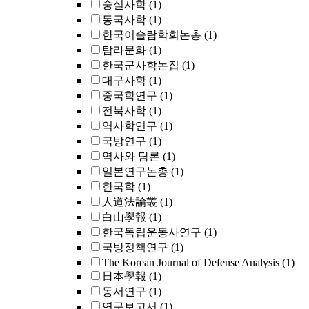
숭실사학
(1)
동국사학
(1)
한국이슬람학회논총
(1)
탐라문화
(1)
한국군사학논집
(1)
대구사학
(1)
중국학연구
(1)
전북사학
(1)
역사학연구
(1)
국방연구
(1)
역사와 담론
(1)
일본연구논총
(1)
한국학
(1)
人道法論叢
(1)
白山學報
(1)
한국독립운동사연구
(1)
국방정책연구
(1)
The Korean Journal of Defense Analysis
(1)
日本學報
(1)
동서연구
(1)
연구보고서
(1)