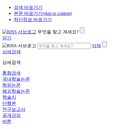
검색 바로가기
본문 바로가기(skip to content)
하단정보 바로가기
무엇을 찾고 계세요?
닫기
삭제
상세검색
상세검색
통합검색
국내학술논문
학위논문
해외학술논문
학술지
단행본
연구보고서
공개강의
버튼