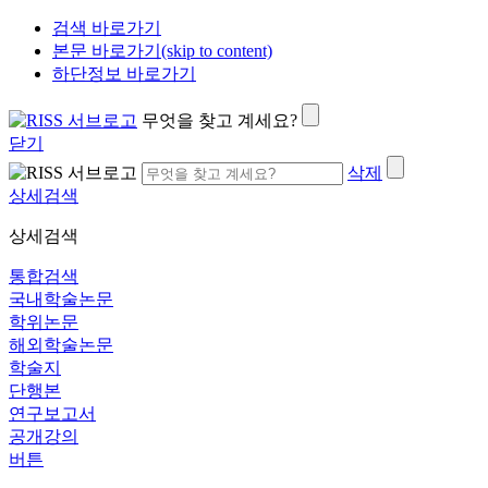
검색 바로가기
본문 바로가기(skip to content)
하단정보 바로가기
무엇을 찾고 계세요?
닫기
삭제
상세검색
상세검색
통합검색
국내학술논문
학위논문
해외학술논문
학술지
단행본
연구보고서
공개강의
버튼