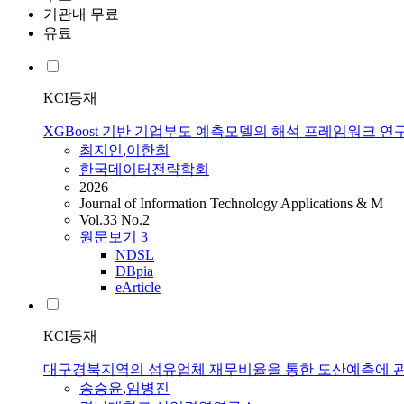
기관내 무료
유료
KCI등재
XGBoost 기반 기업부도 예측모델의 해석 프레임워크 연
최지인
,
이한희
한국데이터전략학회
2026
Journal of Information Technology Applications & M
Vol.33 No.2
원문보기
3
NDSL
DBpia
eArticle
KCI등재
대구경북지역의 섬유업체 재무비율을 통한 도산예측에 
송승윤
,
임병진