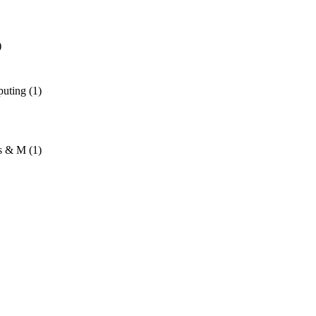
)
puting
(1)
ns & M
(1)