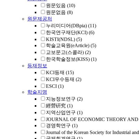
원문있음
(10)
원문없음
(8)
원문제공처
누리미디어(DBpia)
(11)
한국연구재단(KCI)
(6)
KISTI(NDSL)
(5)
학술교육원(eArticle)
(5)
교보문고(스콜라)
(2)
한국학술정보(KISS)
(1)
등재정보
KCI등재
(15)
KCI우수등재
(2)
ESCI
(1)
학술지명
지능정보연구
(2)
經營硏究
(1)
지역산업연구
(1)
JOURNAL OF ECONOMIC THEORY AND
경영학연구
(1)
Journal of the Korean Society for Industrial an
국제회계연구
(1)