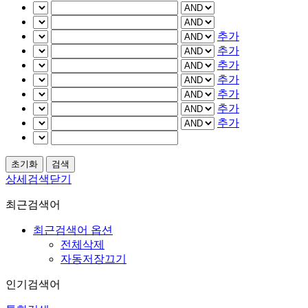
추가
추가
추가
추가
추가
추가
추가
상세검색닫기
최근검색어
최근검색어 옵션
전체삭제
자동저장끄기
인기검색어