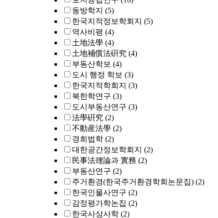
동방학지
(5)
한국지적정보학회지
(5)
역사비평
(4)
土地法學
(4)
土地補償法硏究
(4)
부동산학보
(4)
도시 행정 학보
(3)
한국지적학회지
(3)
북한학연구
(3)
도시부동산연구
(3)
法學硏究
(2)
不動産法學
(2)
경희법학
(2)
대한공간정보학회지
(2)
民事法理論과 實務
(2)
부동산연구
(2)
주거환경(한국주거환경학회논문집)
(2)
한국인물사연구
(2)
감정평가학논집
(2)
한국사상사학
(2)