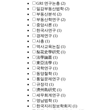
GRI 연구논총
(2)
일감부동산법학
(2)
부동산분석
(2)
부동산학연구
(2)
중앙사론
(1)
한국사연구
(1)
경제연구
(1)
사총
(1)
역사교육논집
(1)
梨花史學硏究
(1)
法學論叢
(1)
東亞法學
(1)
국학연구
(1)
동양철학
(1)
통일문제연구
(1)
규장각
(1)
濟州島硏究
(1)
세무회계연구
(1)
영남법학
(1)
한국지리정보학회지
(1)