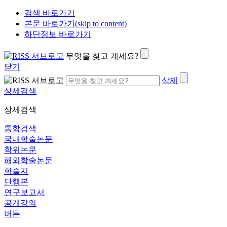
검색 바로가기
본문 바로가기(skip to content)
하단정보 바로가기
무엇을 찾고 계세요?
닫기
삭제
상세검색
상세검색
통합검색
국내학술논문
학위논문
해외학술논문
학술지
단행본
연구보고서
공개강의
버튼