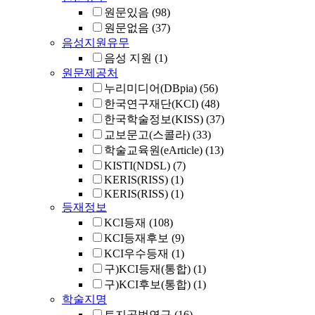
원문있음
(98)
원문없음
(37)
음성지원유무
음성 지원
(1)
원문제공처
누리미디어(DBpia)
(56)
한국연구재단(KCI)
(48)
한국학술정보(KISS)
(37)
교보문고(스콜라)
(33)
학술교육원(eArticle)
(13)
KISTI(NDSL)
(7)
KERIS(RISS)
(1)
KERIS(RISS)
(1)
등재정보
KCI등재
(108)
KCI등재후보
(9)
KCI우수등재
(1)
구)KCI등재(통합)
(1)
구)KCI후보(통합)
(1)
학술지명
토지공법연구
(16)