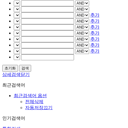
추가
추가
추가
추가
추가
추가
추가
상세검색닫기
최근검색어
최근검색어 옵션
전체삭제
자동저장끄기
인기검색어