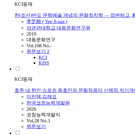
KCI등재
한(조선)반도 문학예술 개념의 문화정치학 ― 접변하고,
李芝順 ( Yee Ji-sun )
성균관대학교 대동문화연구원
2019
대동문화연구
Vol.108 No.-
원문보기
2
KCI
KISS
KCI등재
호주 내 한인 스포츠 동호인의 문화적응이 신체적 자기개
이진택
,
김재요
한국코칭능력개발원
2026
코칭능력개발지
Vol.28 No.3
원문보기