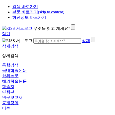
검색 바로가기
본문 바로가기(skip to content)
하단정보 바로가기
무엇을 찾고 계세요?
닫기
삭제
상세검색
상세검색
통합검색
국내학술논문
학위논문
해외학술논문
학술지
단행본
연구보고서
공개강의
버튼