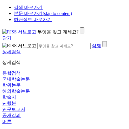
검색 바로가기
본문 바로가기(skip to content)
하단정보 바로가기
무엇을 찾고 계세요?
닫기
삭제
상세검색
상세검색
통합검색
국내학술논문
학위논문
해외학술논문
학술지
단행본
연구보고서
공개강의
버튼