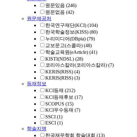
원문있음
(246)
원문없음
(42)
원문제공처
한국연구재단(KCI)
(104)
한국학술정보(KISS)
(80)
누리미디어(DBpia)
(79)
교보문고(스콜라)
(48)
학술교육원(eArticle)
(41)
KISTI(NDSL)
(28)
코리아스칼라(코리아스칼라)
(7)
KERIS(RISS)
(4)
KERIS(RISS)
(3)
등재정보
KCI등재
(212)
KCI등재후보
(17)
SCOPUS
(15)
KCI우수등재
(7)
SSCI
(1)
ESCI
(1)
학술지명
한국재무학회 학술대회
(13)