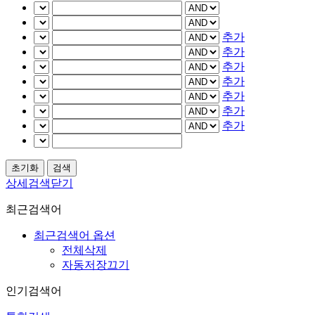
추가
추가
추가
추가
추가
추가
추가
상세검색닫기
최근검색어
최근검색어 옵션
전체삭제
자동저장끄기
인기검색어