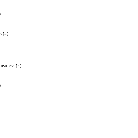
)
s
(2)
usiness
(2)
)