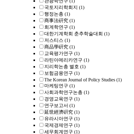
관광학연구
(1)
국토지리학회지
(1)
행정논총
(1)
商事法硏究
(1)
회계학연구
(1)
대한기계학회 춘추학술대회
(1)
저스티스
(1)
商品學硏究
(1)
교육평가연구
(1)
라틴아메리카연구
(1)
지리학논총 별호
(1)
보험금융연구
(1)
The Korean Journal of Policy Studies
(1)
마케팅연구
(1)
사회과학연구논총
(1)
경영교육연구
(1)
연구보고서
(1)
延世經濟硏究
(1)
유라시아연구
(1)
국제경제연구
(1)
세무회계연구
(1)