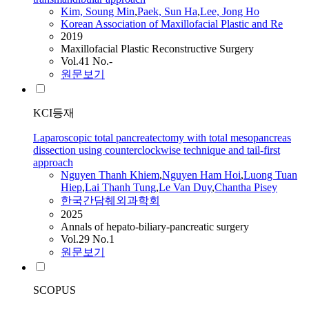
Kim, Soung Min
,
Paek, Sun Ha
,
Lee, Jong Ho
Korean Association of Maxillofacial Plastic and Re
2019
Maxillofacial Plastic Reconstructive Surgery
Vol.41 No.-
원문보기
KCI등재
Laparoscopic total pancreatectomy with total mesopancreas
dissection using counterclockwise technique and tail-first
approach
Nguyen Thanh Khiem
,
Nguyen Ham Hoi
,
Luong Tuan
Hiep
,
Lai Thanh Tung
,
Le Van Duy
,
Chantha Pisey
한국간담췌외과학회
2025
Annals of hepato-biliary-pancreatic surgery
Vol.29 No.1
원문보기
SCOPUS