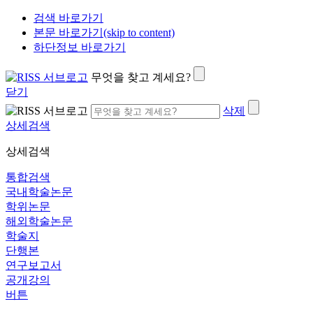
검색 바로가기
본문 바로가기(skip to content)
하단정보 바로가기
무엇을 찾고 계세요?
닫기
삭제
상세검색
상세검색
통합검색
국내학술논문
학위논문
해외학술논문
학술지
단행본
연구보고서
공개강의
버튼