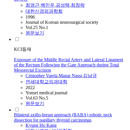
최영근
,
백민우
,
공성택
,
최창락
대한신경외과학회
1996
Journal of Korean neurosurgical society
Vol.25 No.1
원문보기
KCI등재
Exposure of the Middle Rectal Artery and Lateral Ligament
of the Rectum Following the Gate Approach during Total
Mesorectal Excision
Cristopher Varela
,
Manar Nassr
,
김남규
연세대학교의과대학
2022
Yonsei medical journal
Vol.63 No.5
원문보기
Bilateral axillo-breast approach (BABA) robotic neck
dissection for papillary thyroid carcinomas
Kyung Ho Kang