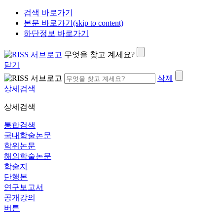
검색 바로가기
본문 바로가기(skip to content)
하단정보 바로가기
무엇을 찾고 계세요?
닫기
삭제
상세검색
상세검색
통합검색
국내학술논문
학위논문
해외학술논문
학술지
단행본
연구보고서
공개강의
버튼