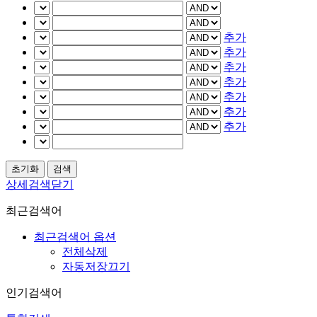
추가
추가
추가
추가
추가
추가
추가
상세검색닫기
최근검색어
최근검색어 옵션
전체삭제
자동저장끄기
인기검색어