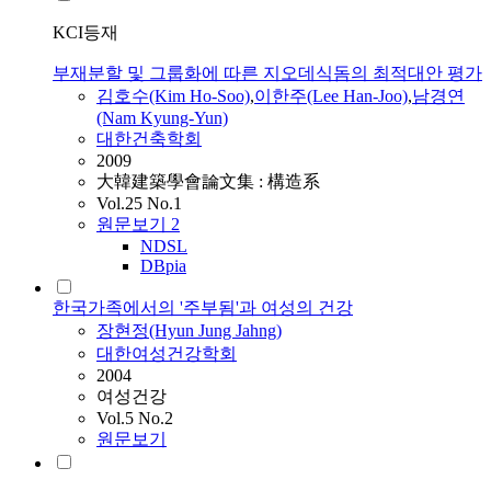
KCI등재
부재분할 및 그룹화에 따른 지오데식돔의 최적대안 평가
김호수(Kim Ho-Soo)
,
이한주(Lee Han-Joo)
,
남경연
(Nam Kyung-Yun)
대한건축학회
2009
大韓建築學會論文集 : 構造系
Vol.25 No.1
원문보기
2
NDSL
DBpia
한국가족에서의 '주부됨'과 여성의 건강
장현정(Hyun Jung Jahng)
대한여성건강학회
2004
여성건강
Vol.5 No.2
원문보기