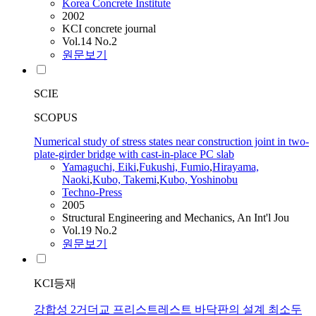
Korea Concrete Institute
2002
KCI concrete journal
Vol.14 No.2
원문보기
SCIE
SCOPUS
Numerical study of stress states near construction joint in two-
plate-girder bridge with cast-in-place PC slab
Yamaguchi, Eiki
,
Fukushi, Fumio
,
Hirayama,
Naoki
,
Kubo, Takemi
,
Kubo, Yoshinobu
Techno-Press
2005
Structural Engineering and Mechanics, An Int'l Jou
Vol.19 No.2
원문보기
KCI등재
강합성 2거더교 프리스트레스트 바닥판의 설계 최소두