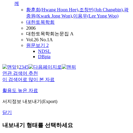
께
황훈희(Hwang Hoon Hee)
,
조창빈(Joh Changbin)
,
곽
종원(Kwark Jong Won)
,
이용우(Lee Yong Woo)
대한토목학회
2006
대한토목학회논문집 A
Vol.26 No.1A
원문보기
2
NDSL
DBpia
1
2
3
4
5
연관 검색어 추천
이 검색어로 많이 본 자료
활용도 높은 자료
서지정보 내보내기(Export)
닫기
내보내기 형태를 선택하세요