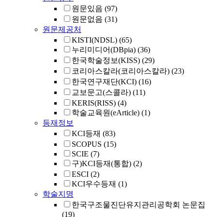
원문있음
(97)
원문없음
(31)
원문제공처
KISTI(NDSL)
(65)
누리미디어(DBpia)
(36)
한국학술정보(KISS)
(29)
코리아스칼라(코리아스칼라)
(23)
한국연구재단(KCI)
(16)
교보문고(스콜라)
(11)
KERIS(RISS)
(4)
학술교육원(eArticle)
(1)
등재정보
KCI등재
(83)
SCOPUS
(15)
SCIE
(7)
구)KCI등재(통합)
(2)
ESCI
(2)
KCI우수등재
(1)
학술지명
한국구조물진단유지관리공학회 논문집
(19)