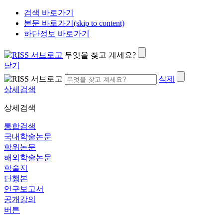
검색 바로가기
본문 바로가기(skip to content)
하단정보 바로가기
무엇을 찾고 계세요?
닫기
삭제
상세검색
상세검색
통합검색
국내학술논문
학위논문
해외학술논문
학술지
단행본
연구보고서
공개강의
버튼