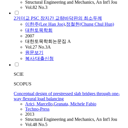
Structural Engineering and Mechanics, An Int'l Jou
Vol.82 No.3
2거더교 PSC 장지간 교량바닥판의 최소두께
이한주(Lee Han Joo)
,
정철헌(Chung Chul Hun)
대한토목학회
2007
대한토목학회논문집 A
Vol.27 No.3A
원문보기
복사/대출신청
SCIE
SCOPUS
Conceptual design of prestressed slab bridges through one-
way flexural load balancing
Arici, Marcello
,
Granata, Michele Fabio
Techno-Press
2013
Structural Engineering and Mechanics, An Int'l Jou
Vol.48 No.5