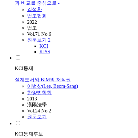
과 비교를 중심으로 -
김석환
법조협회
2022
법조
Vol.71 No.6
원문보기
2
KCI
KISS
KCI등재
설계도서와 BIM의 저작권
이범상(Lee, Beom-Sang)
한양법학회
2013
漢陽法學
Vol.24 No.2
원문보기
KCI등재후보