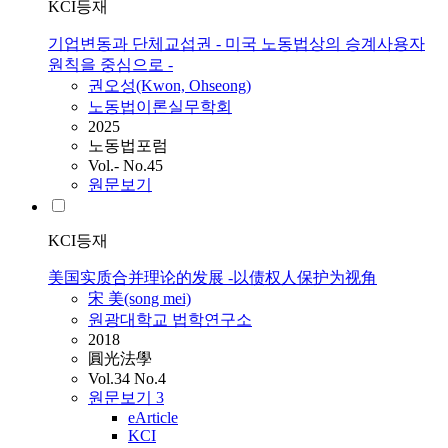
KCI등재
기업변동과 단체교섭권 - 미국 노동법상의 승계사용자
원칙을 중심으로 -
권오성(Kwon, Ohseong)
노동법이론실무학회
2025
노동법포럼
Vol.- No.45
원문보기
KCI등재
美国实质合并理论的发展 -以债权人保护为视角
宋 美(song mei)
원광대학교 법학연구소
2018
圓光法學
Vol.34 No.4
원문보기
3
eArticle
KCI