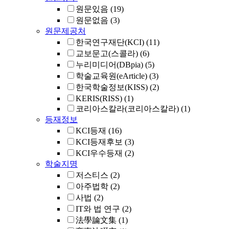
원문있음
(19)
원문없음
(3)
원문제공처
한국연구재단(KCI)
(11)
교보문고(스콜라)
(6)
누리미디어(DBpia)
(5)
학술교육원(eArticle)
(3)
한국학술정보(KISS)
(2)
KERIS(RISS)
(1)
코리아스칼라(코리아스칼라)
(1)
등재정보
KCI등재
(16)
KCI등재후보
(3)
KCI우수등재
(2)
학술지명
저스티스
(2)
아주법학
(2)
사법
(2)
IT와 법 연구
(2)
法學論文集
(1)