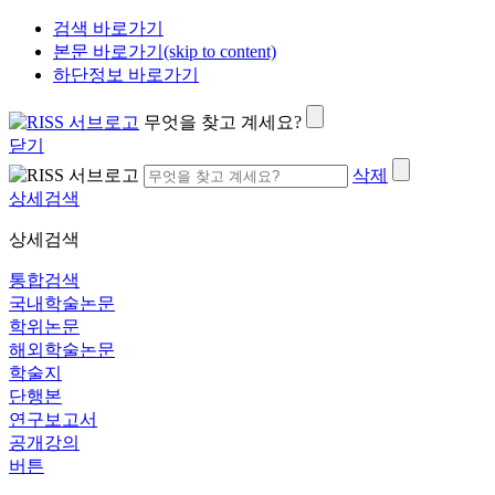
검색 바로가기
본문 바로가기(skip to content)
하단정보 바로가기
무엇을 찾고 계세요?
닫기
삭제
상세검색
상세검색
통합검색
국내학술논문
학위논문
해외학술논문
학술지
단행본
연구보고서
공개강의
버튼