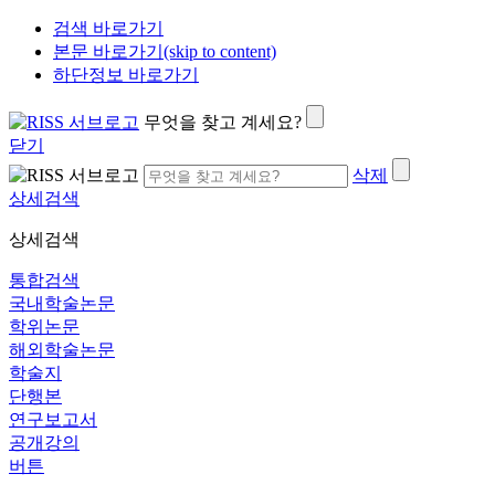
검색 바로가기
본문 바로가기(skip to content)
하단정보 바로가기
무엇을 찾고 계세요?
닫기
삭제
상세검색
상세검색
통합검색
국내학술논문
학위논문
해외학술논문
학술지
단행본
연구보고서
공개강의
버튼