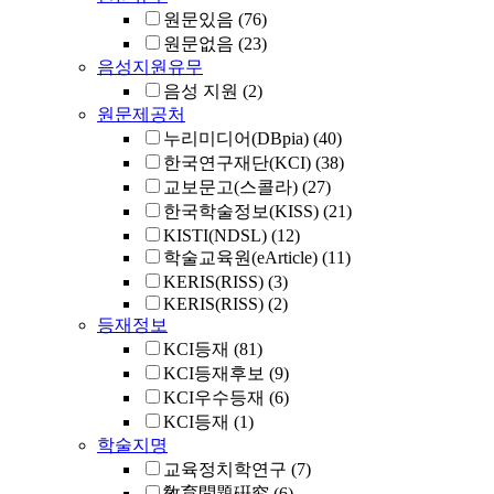
원문있음
(76)
원문없음
(23)
음성지원유무
음성 지원
(2)
원문제공처
누리미디어(DBpia)
(40)
한국연구재단(KCI)
(38)
교보문고(스콜라)
(27)
한국학술정보(KISS)
(21)
KISTI(NDSL)
(12)
학술교육원(eArticle)
(11)
KERIS(RISS)
(3)
KERIS(RISS)
(2)
등재정보
KCI등재
(81)
KCI등재후보
(9)
KCI우수등재
(6)
KCI등재
(1)
학술지명
교육정치학연구
(7)
敎育問題硏究
(6)