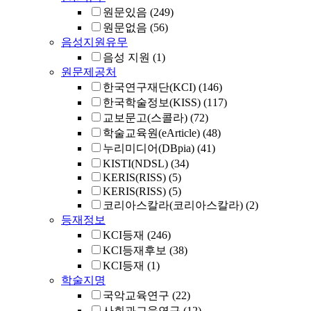
원문있음
(249)
원문없음
(56)
음성지원유무
음성 지원
(1)
원문제공처
한국연구재단(KCI)
(146)
한국학술정보(KISS)
(117)
교보문고(스콜라)
(72)
학술교육원(eArticle)
(48)
누리미디어(DBpia)
(41)
KISTI(NDSL)
(34)
KERIS(RISS)
(5)
KERIS(RISS)
(5)
코리아스칼라(코리아스칼라)
(2)
등재정보
KCI등재
(246)
KCI등재후보
(38)
KCI등재
(1)
학술지명
국악교육연구
(22)
사회과교육연구
(12)