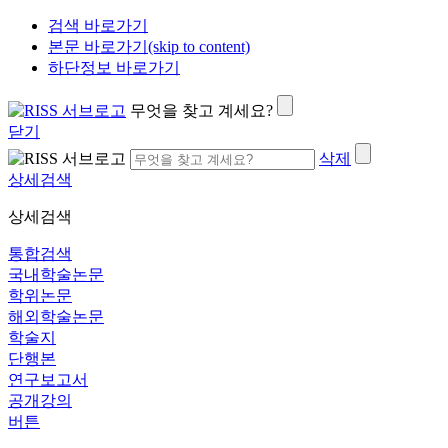
검색 바로가기
본문 바로가기(skip to content)
하단정보 바로가기
무엇을 찾고 계세요?
닫기
삭제
상세검색
상세검색
통합검색
국내학술논문
학위논문
해외학술논문
학술지
단행본
연구보고서
공개강의
버튼