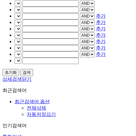
추가
추가
추가
추가
추가
추가
추가
상세검색닫기
최근검색어
최근검색어 옵션
전체삭제
자동저장끄기
인기검색어