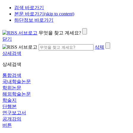
검색 바로가기
본문 바로가기(skip to content)
하단정보 바로가기
무엇을 찾고 계세요?
닫기
삭제
상세검색
상세검색
통합검색
국내학술논문
학위논문
해외학술논문
학술지
단행본
연구보고서
공개강의
버튼