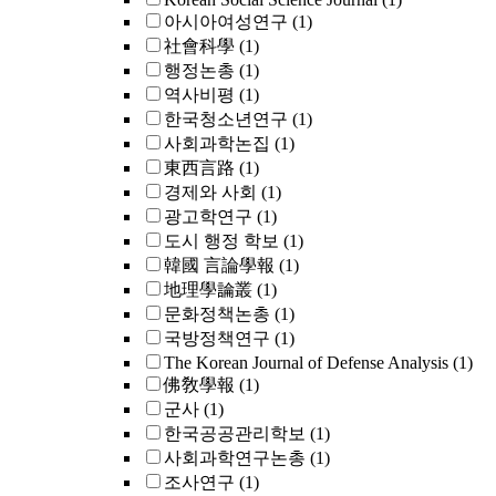
아시아여성연구
(1)
社會科學
(1)
행정논총
(1)
역사비평
(1)
한국청소년연구
(1)
사회과학논집
(1)
東西言路
(1)
경제와 사회
(1)
광고학연구
(1)
도시 행정 학보
(1)
韓國 言論學報
(1)
地理學論叢
(1)
문화정책논총
(1)
국방정책연구
(1)
The Korean Journal of Defense Analysis
(1)
佛敎學報
(1)
군사
(1)
한국공공관리학보
(1)
사회과학연구논총
(1)
조사연구
(1)