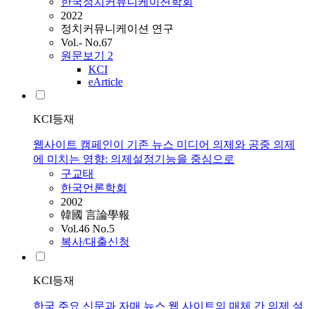
한국정치커뮤니케이션학회
2022
정치커뮤니케이션 연구
Vol.- No.67
원문보기
2
KCI
eArticle
KCI등재
웹사이트 캠페인이 기존 뉴스 미디어 의제와 공중 의제
에 미치는 영향: 의제설정기능을 중심으로
구교태
한국언론학회
2002
韓國 言論學報
Vol.46 No.5
복사/대출신청
KCI등재
한국 주요 신문과 자매 뉴스 웹 사이트의 매체 간 의제 설