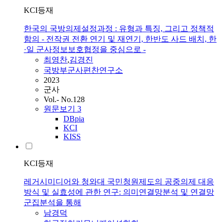
KCI등재
한국의 국방의제설정과정 : 유형과 특징, 그리고 정책적
함의 - 전작권 전환 연기 및 재연기, 한반도 사드 배치, 한
·일 군사정보보호협정을 중심으로 -
최영찬
,
김경진
국방부군사편찬연구소
2023
군사
Vol.- No.128
원문보기
3
DBpia
KCI
KISS
KCI등재
레거시미디어와 청와대 국민청원제도의 공중의제 대응
방식 및 실효성에 관한 연구: 의미연결망분석 및 연결망
군집분석을 통해
남경덕