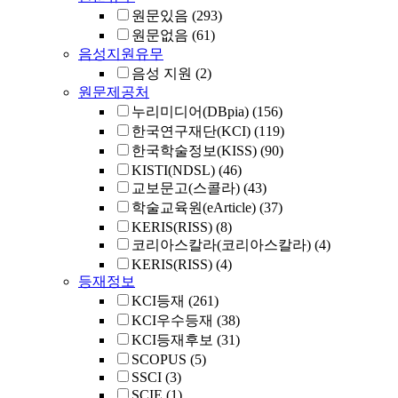
원문있음
(293)
원문없음
(61)
음성지원유무
음성 지원
(2)
원문제공처
누리미디어(DBpia)
(156)
한국연구재단(KCI)
(119)
한국학술정보(KISS)
(90)
KISTI(NDSL)
(46)
교보문고(스콜라)
(43)
학술교육원(eArticle)
(37)
KERIS(RISS)
(8)
코리아스칼라(코리아스칼라)
(4)
KERIS(RISS)
(4)
등재정보
KCI등재
(261)
KCI우수등재
(38)
KCI등재후보
(31)
SCOPUS
(5)
SSCI
(3)
SCIE
(1)