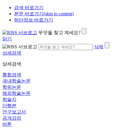
검색 바로가기
본문 바로가기(skip to content)
하단정보 바로가기
무엇을 찾고 계세요?
닫기
삭제
상세검색
상세검색
통합검색
국내학술논문
학위논문
해외학술논문
학술지
단행본
연구보고서
공개강의
버튼