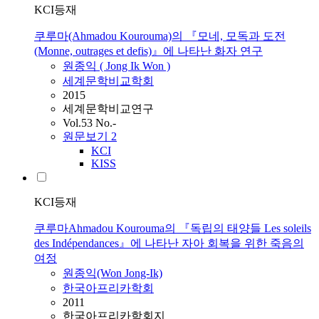
KCI등재
쿠루마(Ahmadou Kourouma)의 『모네, 모독과 도전
(Monne, outrages et defis)』에 나타난 화자 연구
원종익 ( Jong Ik Won )
세계문학비교학회
2015
세계문학비교연구
Vol.53 No.-
원문보기
2
KCI
KISS
KCI등재
쿠루마Ahmadou Kourouma의 『독립의 태양들 Les soleils
des Indépendances』에 나타난 자아 회복을 위한 죽음의
여정
원종익(Won Jong-Ik)
한국아프리카학회
2011
한국아프리카학회지