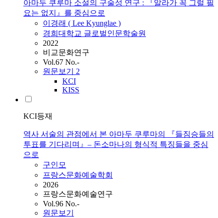
아마두 쿠루마 소설의 구술성 연구 : 『알라가 꼭 그럴 필
요는 없지』를 중심으로
이경래 ( Lee Kyunglae )
경희대학교 글로벌인문학술원
2022
비교문화연구
Vol.67 No.-
원문보기
2
KCI
KISS
KCI등재
역사 서술의 관점에서 본 아마두 쿠루마의 『들짐승들의
투표를 기다리며』– 돈소마나의 형식적 특징들을 중심
으로
구인모
프랑스문화예술학회
2026
프랑스문화예술연구
Vol.96 No.-
원문보기