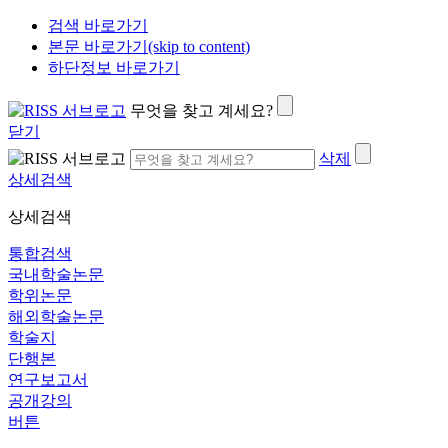
검색 바로가기
본문 바로가기(skip to content)
하단정보 바로가기
무엇을 찾고 계세요?
닫기
삭제
상세검색
상세검색
통합검색
국내학술논문
학위논문
해외학술논문
학술지
단행본
연구보고서
공개강의
버튼