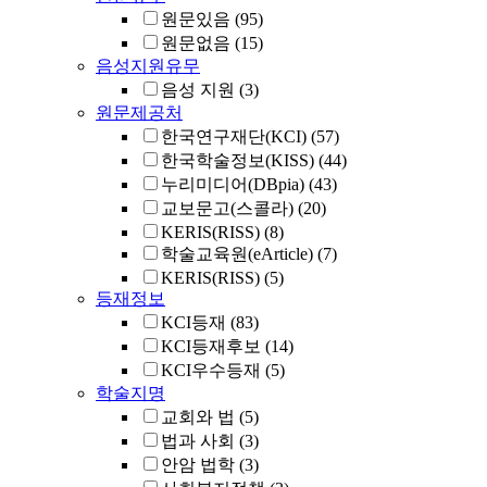
원문있음
(95)
원문없음
(15)
음성지원유무
음성 지원
(3)
원문제공처
한국연구재단(KCI)
(57)
한국학술정보(KISS)
(44)
누리미디어(DBpia)
(43)
교보문고(스콜라)
(20)
KERIS(RISS)
(8)
학술교육원(eArticle)
(7)
KERIS(RISS)
(5)
등재정보
KCI등재
(83)
KCI등재후보
(14)
KCI우수등재
(5)
학술지명
교회와 법
(5)
법과 사회
(3)
안암 법학
(3)