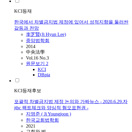
KCI등재
한국에서 차별금지법 제정에 있어서 성적지향을 둘러싼
갈등과 전망
李芝賢(Ji Hyun Lee)
중앙법학회
2014
中央法學
Vol.16 No.3
원문보기
2
KCI
DBpia
KCI등재후보
포괄적 차별금지법 제정 논의와 가짜뉴스 - 2020.6.29.자
jtbc 팩트체크와 양심적 혐오표현권 -
지영준 ( Ji Youngjoon )
한국교회법학회
2021
교회와 법