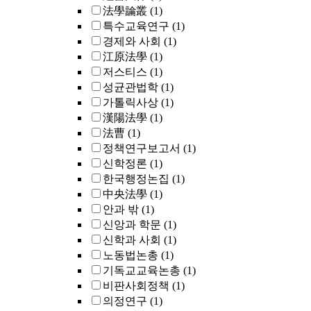
法學論叢
(1)
특수교육연구
(1)
경제와 사회
(1)
江原法學
(1)
저스티스
(1)
성균관법학
(1)
가톨릭사상
(1)
漢陽法學
(1)
法曹
(1)
정책연구보고서
(1)
신학정론
(1)
한국행정논집
(1)
中央法學
(1)
안과 밖
(1)
신앙과 학문
(1)
신학과 사회
(1)
노동법논총
(1)
기독교교육논총
(1)
비판사회정책
(1)
의정연구
(1)