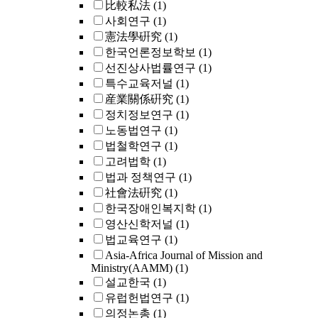
比較私法
(1)
사회연구
(1)
憲法學硏究
(1)
한국언론정보학보
(1)
선진상사법률연구
(1)
특수교육저널
(1)
産業關係硏究
(1)
정치정보연구
(1)
노동법연구
(1)
법철학연구
(1)
고려법학
(1)
법과 정책연구
(1)
社會法硏究
(1)
한국장애인복지학
(1)
영산신학저널
(1)
법교육연구
(1)
Asia-Africa Journal of Mission and
Ministry(AAMM)
(1)
설교한국
(1)
유럽헌법연구
(1)
의정논총
(1)