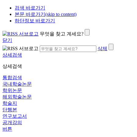
검색 바로가기
본문 바로가기(skip to content)
하단정보 바로가기
무엇을 찾고 계세요?
닫기
삭제
상세검색
상세검색
통합검색
국내학술논문
학위논문
해외학술논문
학술지
단행본
연구보고서
공개강의
버튼