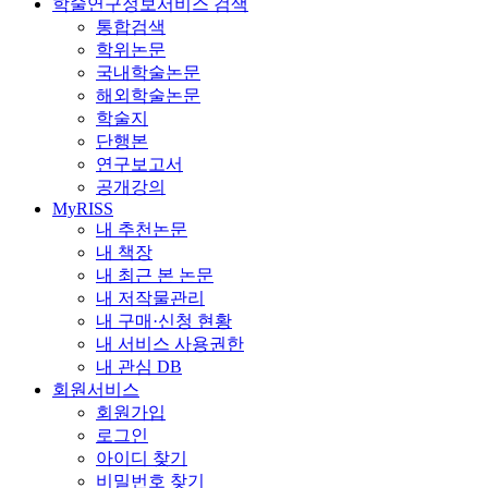
학술연구정보서비스 검색
통합검색
학위논문
국내학술논문
해외학술논문
학술지
단행본
연구보고서
공개강의
MyRISS
내 추천논문
내 책장
내 최근 본 논문
내 저작물관리
내 구매·신청 현황
내 서비스 사용권한
내 관심 DB
회원서비스
회원가입
로그인
아이디 찾기
비밀번호 찾기