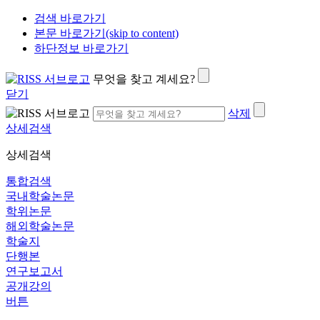
검색 바로가기
본문 바로가기(skip to content)
하단정보 바로가기
무엇을 찾고 계세요?
닫기
삭제
상세검색
상세검색
통합검색
국내학술논문
학위논문
해외학술논문
학술지
단행본
연구보고서
공개강의
버튼