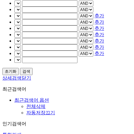
추가
추가
추가
추가
추가
추가
추가
상세검색닫기
최근검색어
최근검색어 옵션
전체삭제
자동저장끄기
인기검색어