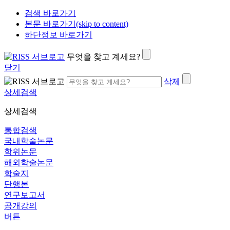
검색 바로가기
본문 바로가기(skip to content)
하단정보 바로가기
무엇을 찾고 계세요?
닫기
삭제
상세검색
상세검색
통합검색
국내학술논문
학위논문
해외학술논문
학술지
단행본
연구보고서
공개강의
버튼