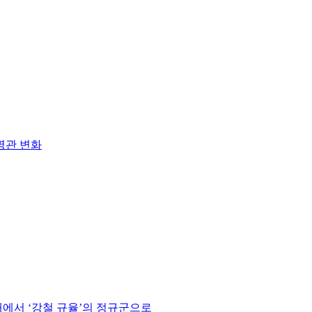
혁명관 변화
에서 ‘강철 규율’의 정규군으로