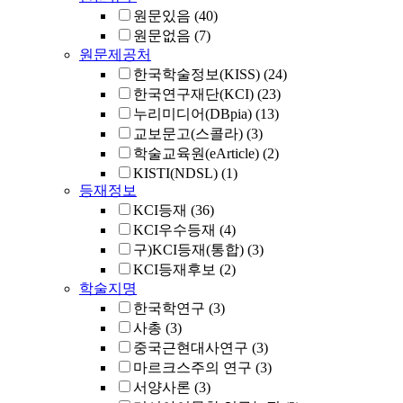
원문있음
(40)
원문없음
(7)
원문제공처
한국학술정보(KISS)
(24)
한국연구재단(KCI)
(23)
누리미디어(DBpia)
(13)
교보문고(스콜라)
(3)
학술교육원(eArticle)
(2)
KISTI(NDSL)
(1)
등재정보
KCI등재
(36)
KCI우수등재
(4)
구)KCI등재(통합)
(3)
KCI등재후보
(2)
학술지명
한국학연구
(3)
사총
(3)
중국근현대사연구
(3)
마르크스주의 연구
(3)
서양사론
(3)