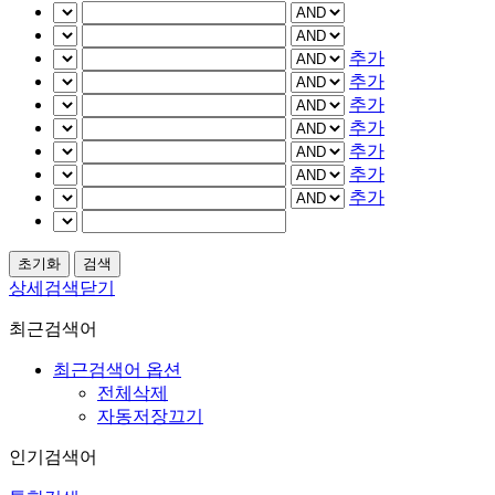
추가
추가
추가
추가
추가
추가
추가
상세검색닫기
최근검색어
최근검색어 옵션
전체삭제
자동저장끄기
인기검색어