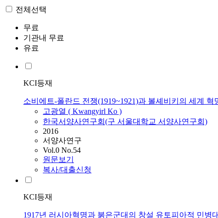
전체선택
무료
기관내 무료
유료
KCI등재
소비에트-폴란드 전쟁(1919~1921)과 볼셰비키의 세계 
고광열 ( Kwangyirl Ko )
한국서양사연구회(구 서울대학교 서양사연구회)
2016
서양사연구
Vol.0 No.54
원문보기
복사/대출신청
KCI등재
1917년 러시아혁명과 붉은군대의 창설 유토피아적 민병대