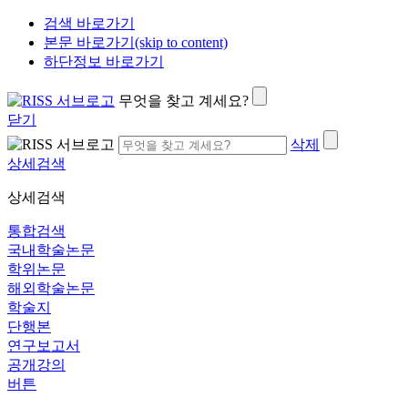
검색 바로가기
본문 바로가기(skip to content)
하단정보 바로가기
무엇을 찾고 계세요?
닫기
삭제
상세검색
상세검색
통합검색
국내학술논문
학위논문
해외학술논문
학술지
단행본
연구보고서
공개강의
버튼