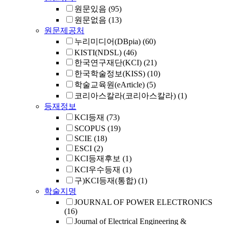
원문있음
(95)
원문없음
(13)
원문제공처
누리미디어(DBpia)
(60)
KISTI(NDSL)
(46)
한국연구재단(KCI)
(21)
한국학술정보(KISS)
(10)
학술교육원(eArticle)
(5)
코리아스칼라(코리아스칼라)
(1)
등재정보
KCI등재
(73)
SCOPUS
(19)
SCIE
(18)
ESCI
(2)
KCI등재후보
(1)
KCI우수등재
(1)
구)KCI등재(통합)
(1)
학술지명
JOURNAL OF POWER ELECTRONICS
(16)
Journal of Electrical Engineering &