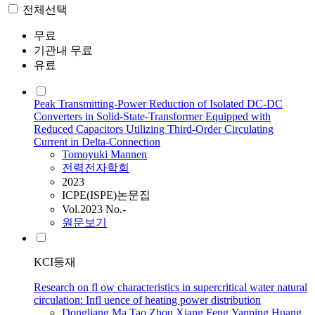
전체선택
무료
기관내 무료
유료
Peak Transmitting-Power Reduction of Isolated DC-DC
Converters in Solid-State-Transformer Equipped with
Reduced Capacitors Utilizing Third-Order Circulating
Current in Delta-Connection
Tomoyuki Mannen
전력전자학회
2023
ICPE(ISPE)논문집
Vol.2023 No.-
원문보기
KCI등재
Research on fl ow characteristics in supercritical water natural
circulation: Infl uence of heating power distribution
Dongliang Ma
,
Tao Zhou
,
Xiang Feng
,
Yanping Huang