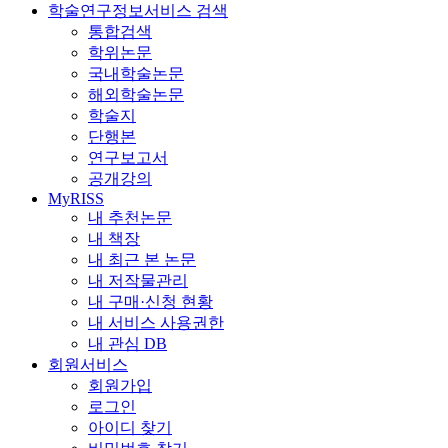
학술연구정보서비스 검색
통합검색
학위논문
국내학술논문
해외학술논문
학술지
단행본
연구보고서
공개강의
MyRISS
내 추천논문
내 책장
내 최근 본 논문
내 저작물관리
내 구매·신청 현황
내 서비스 사용권한
내 관심 DB
회원서비스
회원가입
로그인
아이디 찾기