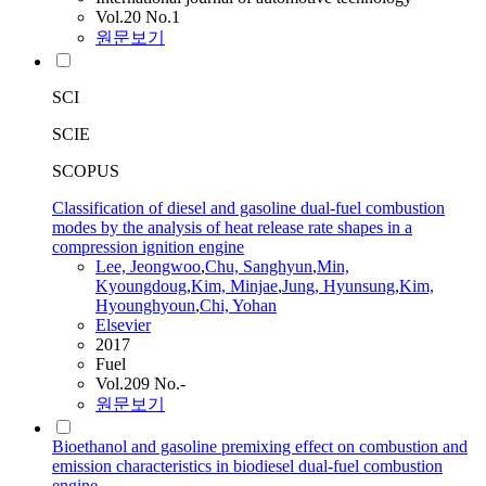
Vol.20 No.1
원문보기
SCI
SCIE
SCOPUS
Classification of diesel and gasoline dual-fuel combustion
modes by the analysis of heat release rate shapes in a
compression ignition engine
Lee, Jeongwoo
,
Chu, Sanghyun
,
Min,
Kyoungdoug
,
Kim, Minjae
,
Jung, Hyunsung
,
Kim,
Hyounghyoun
,
Chi, Yohan
Elsevier
2017
Fuel
Vol.209 No.-
원문보기
Bioethanol and gasoline premixing effect on combustion and
emission characteristics in biodiesel dual-fuel combustion
engine