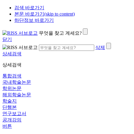
검색 바로가기
본문 바로가기(skip to content)
하단정보 바로가기
무엇을 찾고 계세요?
닫기
삭제
상세검색
상세검색
통합검색
국내학술논문
학위논문
해외학술논문
학술지
단행본
연구보고서
공개강의
버튼