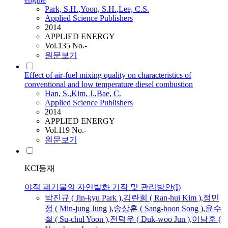
Park, S.H.
,
Yoon, S.H.
,
Lee, C.S.
Applied Science Publishers
2014
APPLIED ENERGY
Vol.135 No.-
원문보기
Effect of air-fuel mixing quality on characteristics of
conventional and low temperature diesel combustion
Han, S.
,
Kim, J.
,
Bae, C.
Applied Science Publishers
2014
APPLIED ENERGY
Vol.119 No.-
원문보기
KCI등재
야적 폐기물의 자연발화 기작 및 관리방안(I)
박진규 ( Jin-kyu Park )
,
김란희 ( Ran-hui Kim )
,
정민
정 ( Min-jung Jung )
,
송상훈 ( Sang-hoon Song )
,
윤수
철 ( Su-chul Yoon )
,
전덕우 ( Duk-woo Jun )
,
이남훈 (