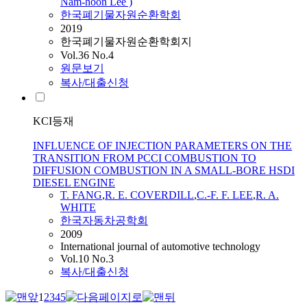
Nam-hoon Lee )
한국폐기물자원순환학회
2019
한국폐기물자원순환학회지
Vol.36 No.4
원문보기
복사/대출신청
KCI등재
INFLUENCE OF INJECTION PARAMETERS ON THE
TRANSITION FROM PCCI COMBUSTION TO
DIFFUSION COMBUSTION IN A SMALL-BORE HSDI
DIESEL ENGINE
T. FANG
,
R. E. COVERDILL
,
C.-F. F. LEE
,
R. A.
WHITE
한국자동차공학회
2009
International journal of automotive technology
Vol.10 No.3
복사/대출신청
1
2
3
4
5