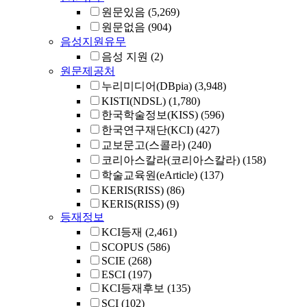
원문있음
(5,269)
원문없음
(904)
음성지원유무
음성 지원
(2)
원문제공처
누리미디어(DBpia)
(3,948)
KISTI(NDSL)
(1,780)
한국학술정보(KISS)
(596)
한국연구재단(KCI)
(427)
교보문고(스콜라)
(240)
코리아스칼라(코리아스칼라)
(158)
학술교육원(eArticle)
(137)
KERIS(RISS)
(86)
KERIS(RISS)
(9)
등재정보
KCI등재
(2,461)
SCOPUS
(586)
SCIE
(268)
ESCI
(197)
KCI등재후보
(135)
SCI
(102)