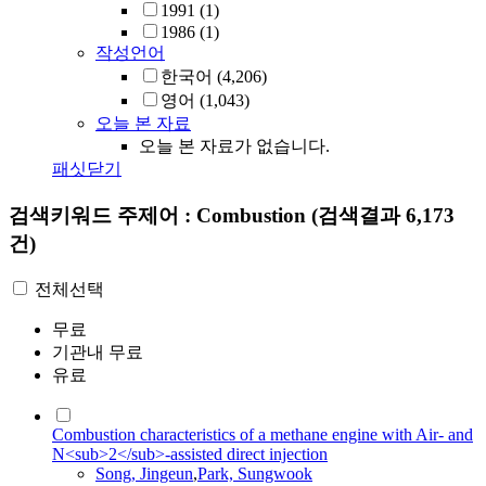
1991
(1)
1986
(1)
작성언어
한국어
(4,206)
영어
(1,043)
오늘 본 자료
오늘 본 자료가 없습니다.
패싯닫기
검색키워드
주제어 : Combustion
(검색결과 6,173
건)
전체선택
무료
기관내 무료
유료
Combustion characteristics of a methane engine with Air- and
N<sub>2</sub>-assisted direct injection
Song, Jingeun
,
Park, Sungwook