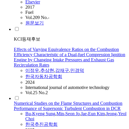
Elsevier
2017
Fuel
Vol.209 No.-
원문보기
KCI등재후보
Effects of Varying Equivalence Ratios on the Combustion
Efficiency Characteristic of a Dual-fuel Compression Ignition
Engine by Changing Intake Pressures and Exhaust Gas
Recirculation Rates
이정우
,
추상현
,
강재구
,
민경덕
한국자동차공학회
2024
International journal of automotive technology
Vol.25 No.2
Numerical Studies on the Flame Structures and Combustion
Performance of Supersonic Turbulent Combustion in DCR
Bu-Kyeng Sung
,
Min-Seon Jo
,
Jae-Eun Kim
,
Jeong-Yeol
Choi
한국추진공학회