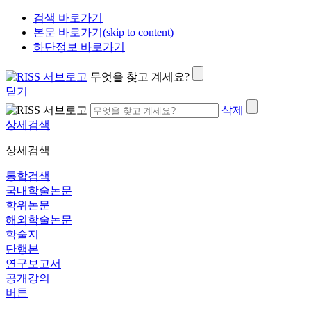
검색 바로가기
본문 바로가기(skip to content)
하단정보 바로가기
무엇을 찾고 계세요?
닫기
삭제
상세검색
상세검색
통합검색
국내학술논문
학위논문
해외학술논문
학술지
단행본
연구보고서
공개강의
버튼