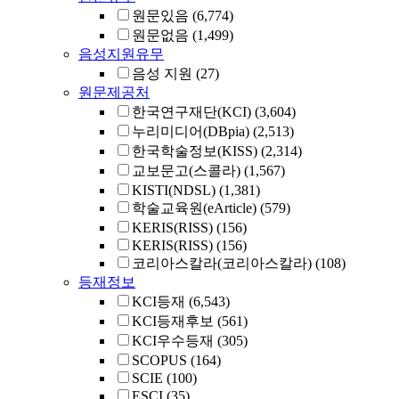
원문있음
(6,774)
원문없음
(1,499)
음성지원유무
음성 지원
(27)
원문제공처
한국연구재단(KCI)
(3,604)
누리미디어(DBpia)
(2,513)
한국학술정보(KISS)
(2,314)
교보문고(스콜라)
(1,567)
KISTI(NDSL)
(1,381)
학술교육원(eArticle)
(579)
KERIS(RISS)
(156)
KERIS(RISS)
(156)
코리아스칼라(코리아스칼라)
(108)
등재정보
KCI등재
(6,543)
KCI등재후보
(561)
KCI우수등재
(305)
SCOPUS
(164)
SCIE
(100)
ESCI
(35)