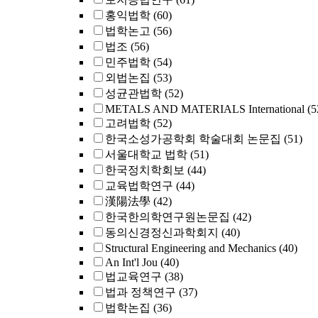
홍익법학
(60)
법학논고
(56)
법조
(56)
민주법학
(54)
외법논집
(53)
성균관법학
(52)
METALS AND MATERIALS International
(5
고려법학
(52)
한국소성가공학회 학술대회 논문집
(51)
서울대학교 법학
(51)
한국정치학회보
(44)
교육법학연구
(44)
漢陽法學
(42)
한국한의학연구원논문집
(42)
동의신경정신과학회지
(40)
Structural Engineering and Mechanics
(40)
An Int'l Jou
(40)
법교육연구
(38)
법과 정책연구
(37)
법학논집
(36)