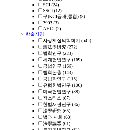
SCI
(24)
SSCI
(12)
구)KCI등재(통합)
(8)
3903
(3)
AHCI
(2)
학술지명
사상체질의학회지
(545)
憲法學硏究
(272)
법학연구
(223)
세계헌법연구
(169)
공법연구
(166)
법학논총
(143)
공법학연구
(115)
유럽헌법연구
(106)
미국헌법연구
(88)
저스티스
(87)
헌법재판연구
(86)
法學硏究
(65)
법과 사회
(63)
法學論叢
(61)
토지공법연구
(61)