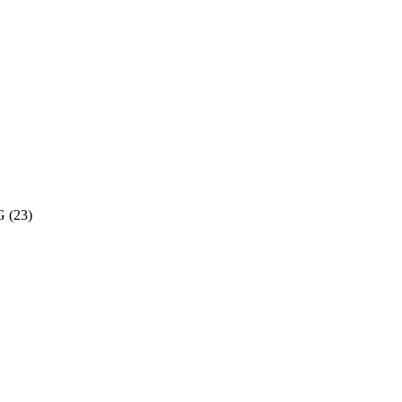
G
(23)