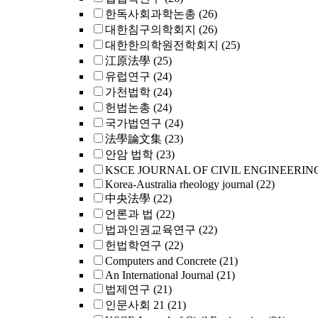
한독사회과학논총
(26)
대한침구의학회지
(26)
대한한의학원전학회지
(25)
江原法學
(25)
유럽연구
(24)
가천법학
(24)
헌법논총
(24)
국가법연구
(24)
法學論文集
(23)
안암 법학
(23)
KSCE JOURNAL OF CIVIL ENGINEERIN
Korea-Australia rheology journal
(22)
中央法學
(22)
언론과 법
(22)
법과인권교육연구
(22)
헌법학연구
(22)
Computers and Concrete
(21)
An International Journal
(21)
법제연구
(21)
인문사회 21
(21)