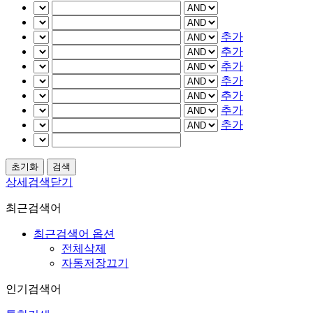
추가
추가
추가
추가
추가
추가
추가
상세검색닫기
최근검색어
최근검색어 옵션
전체삭제
자동저장끄기
인기검색어