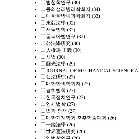
법철학연구
(36)
동의생리병리학회지
(34)
대한한방내과학회지
(33)
東亞法學
(32)
서울법학
(32)
동북아법연구
(32)
公法學硏究
(30)
人權과 正義
(30)
사법
(30)
圓光法學
(29)
JOURNAL OF MECHANICAL SCIENCE 
公法硏究
(27)
대한한의학회지
(27)
경희법학
(27)
한국정치연구
(27)
연세법학
(27)
법과 정책
(27)
대한기계학회 춘추학술대회
(26)
一鑑法學
(26)
世界憲法硏究
(26)
입법학연구
(26)