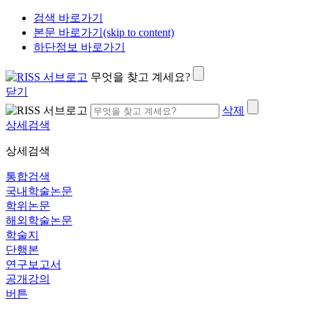
검색 바로가기
본문 바로가기(skip to content)
하단정보 바로가기
무엇을 찾고 계세요?
닫기
삭제
상세검색
상세검색
통합검색
국내학술논문
학위논문
해외학술논문
학술지
단행본
연구보고서
공개강의
버튼