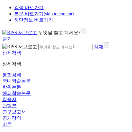
검색 바로가기
본문 바로가기(skip to content)
하단정보 바로가기
무엇을 찾고 계세요?
닫기
삭제
상세검색
상세검색
통합검색
국내학술논문
학위논문
해외학술논문
학술지
단행본
연구보고서
공개강의
버튼