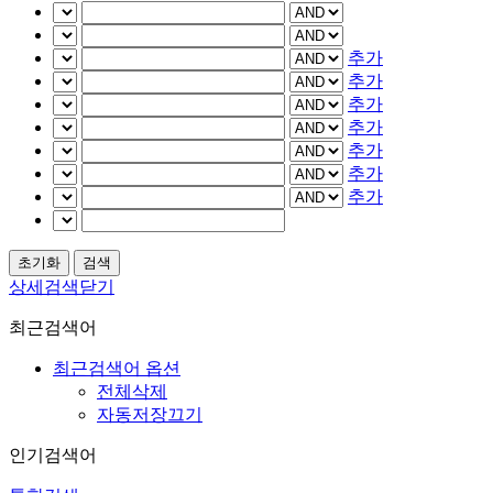
추가
추가
추가
추가
추가
추가
추가
상세검색닫기
최근검색어
최근검색어 옵션
전체삭제
자동저장끄기
인기검색어