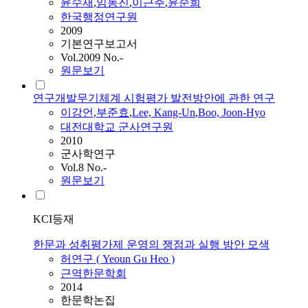
윤수재
,
임동진
,
이근주
,
윤순희
한국행정연구원
2009
기본연구보고서
Vol.2009 No.-
원문보기
연구개발무기체계 시험평가 발전방안에 관한 연구
이강언
,
부준효
,
Lee, Kang-Un
,
Boo, Joon-Hyo
대전대학교 군사연구원
2010
군사학연구
Vol.8 No.-
원문보기
KCI등재
한문과 성취평가제 운영의 쟁점과 실행 방안 모색
허연구 ( Yeoun Gu Heo )
근역한문학회
2014
한문학논집