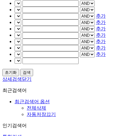
추가
추가
추가
추가
추가
추가
추가
상세검색닫기
최근검색어
최근검색어 옵션
전체삭제
자동저장끄기
인기검색어