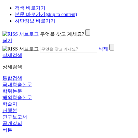
검색 바로가기
본문 바로가기(skip to content)
하단정보 바로가기
무엇을 찾고 계세요?
닫기
삭제
상세검색
상세검색
통합검색
국내학술논문
학위논문
해외학술논문
학술지
단행본
연구보고서
공개강의
버튼