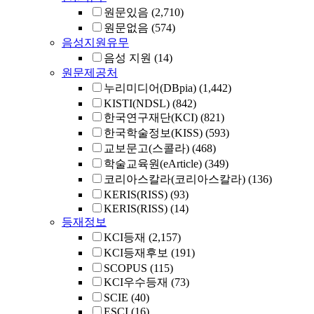
원문있음
(2,710)
원문없음
(574)
음성지원유무
음성 지원
(14)
원문제공처
누리미디어(DBpia)
(1,442)
KISTI(NDSL)
(842)
한국연구재단(KCI)
(821)
한국학술정보(KISS)
(593)
교보문고(스콜라)
(468)
학술교육원(eArticle)
(349)
코리아스칼라(코리아스칼라)
(136)
KERIS(RISS)
(93)
KERIS(RISS)
(14)
등재정보
KCI등재
(2,157)
KCI등재후보
(191)
SCOPUS
(115)
KCI우수등재
(73)
SCIE
(40)
ESCI
(16)