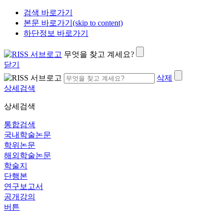
검색 바로가기
본문 바로가기(skip to content)
하단정보 바로가기
무엇을 찾고 계세요?
닫기
삭제
상세검색
상세검색
통합검색
국내학술논문
학위논문
해외학술논문
학술지
단행본
연구보고서
공개강의
버튼